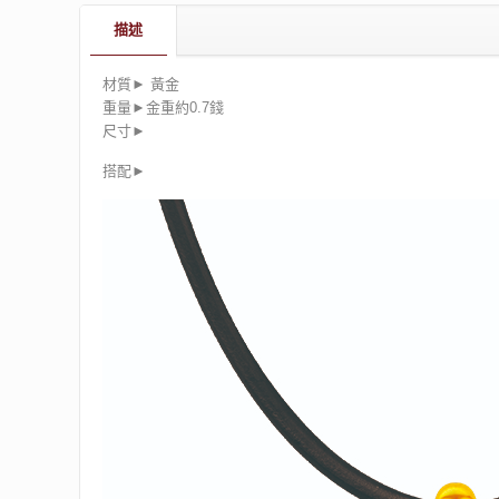
描述
材質► 黃金
重量►金重約0.7錢
尺寸►
搭配►