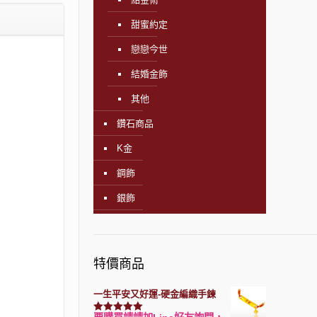
甜蜜約定
戀戀今世
結婚金飾
其他
鑽石商品
K金
鋼飾
銀飾
特價商品
一生平安又好運-硬金編織手鍊