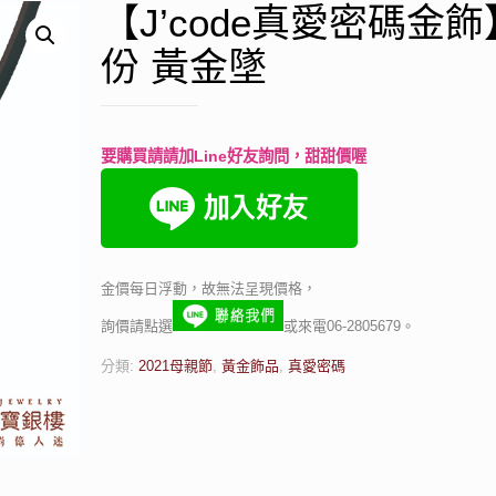
【J’code真愛密碼金
份 黃金墜
要購買請請加Line好友詢問，甜甜價喔
金價每日浮動，故無法呈現價格，
詢價請點選
或來電06-2805679。
分類:
2021母親節
,
黃金飾品
,
真愛密碼