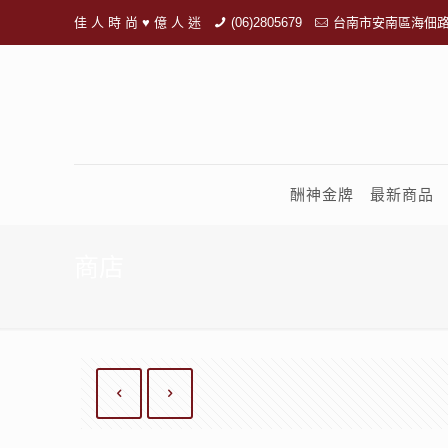
佳 人 時 尚 ♥ 億 人 迷
(06)2805679
台南市安南區海佃路
酬神金牌
最新商品
商店