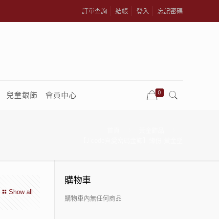
訂單查詢
結帳
登入
忘記密碼
0
兒童銀飾
會員中心
首頁
黃金飾品
【J’code真愛密碼金飾】緣份 黃金墜
購物車
Show all
購物車內無任何商品