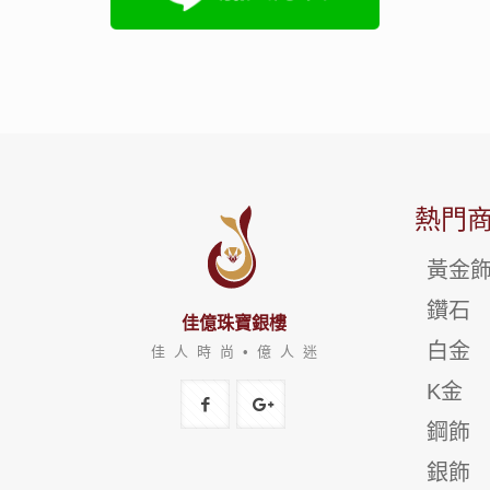
熱門
黃金
鑽石
佳億珠寶銀樓
白金
佳 人 時 尚 • 億 人 迷
K金
鋼飾
銀飾