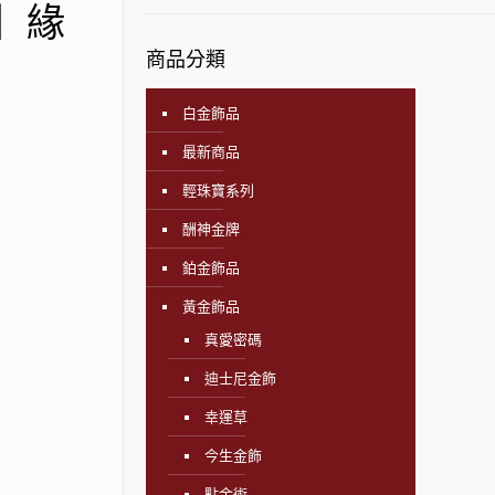
飾】緣
商品分類
白金飾品
最新商品
輕珠寶系列
酬神金牌
鉑金飾品
黃金飾品
真愛密碼
迪士尼金飾
幸運草
今生金飾
點金術