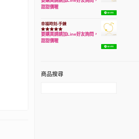
要購買請請加Line好友詢問，
評分
7740
滿分 5
甜甜價喔
幸福時刻-手鍊
要購買請請加Line好友詢問，
評分
3150
滿分 5
甜甜價喔
商品搜尋