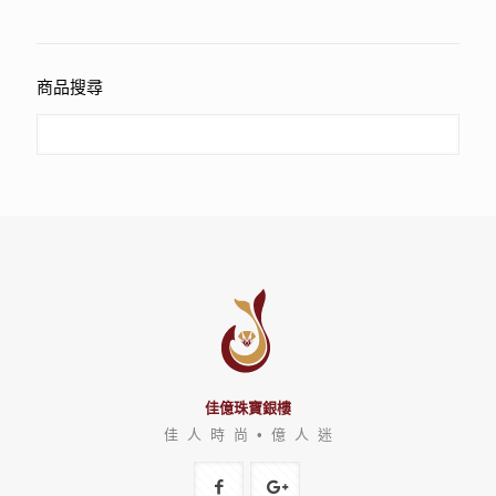
商品搜尋
佳億珠寶銀樓
佳 人 時 尚 • 億 人 迷