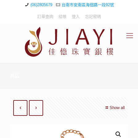
(06)2805679
台南市安南區海佃路一段92號
訂單查詢
結帳
登入
忘記密碼
商店
Show all