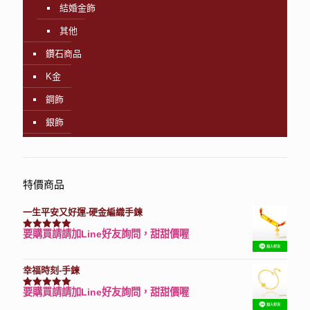
結婚金飾
其他
鑽石商品
K金
鋼飾
銀飾
特價商品
一生平安又好運-硬金編織手鍊
要購買請請加Line好友詢問，甜甜價喔
評分
7740
滿分 5
幸福時刻-手鍊
要購買請請加Line好友詢問，甜甜價喔
評分
3150
滿分 5