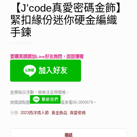
【J’code真愛密碼金飾】
緊扣緣份迷你硬金編織
手鍊
要購買請請加Line好友詢問，甜甜價喔
金價每日浮動，故無法呈現價格，
詢價請點選
或來電06-2805679。
分類:
2023西洋情人節
,
黃金飾品
,
真愛密碼
描述