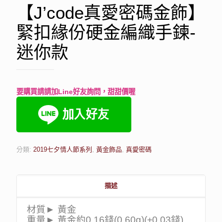
【J’code真愛密碼金飾】
緊扣緣份硬金編織手鍊-
迷你款
要購買請請加Line好友詢問，甜甜價喔
分類:
2019七夕情人節系列
,
黃金飾品
,
真愛密碼
描述
材質► 黃金
重量► 黃金約0.16錢(0.60g)(±0.03錢)