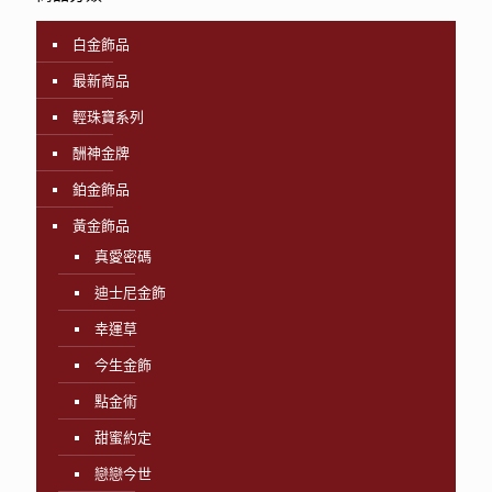
白金飾品
最新商品
輕珠寶系列
酬神金牌
鉑金飾品
黃金飾品
真愛密碼
迪士尼金飾
幸運草
今生金飾
點金術
甜蜜約定
戀戀今世