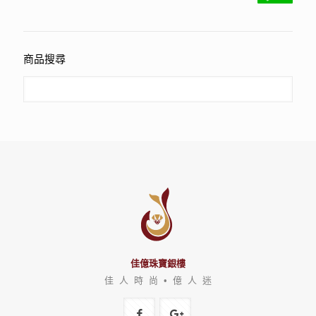
商品搜尋
佳億珠寶銀樓
佳 人 時 尚 • 億 人 迷