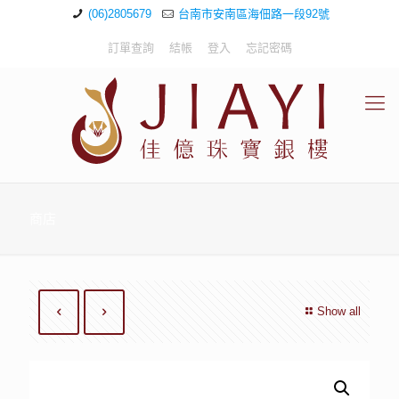
(06)2805679
台南市安南區海佃路一段92號
訂單查詢
結帳
登入
忘記密碼
商店
Show all