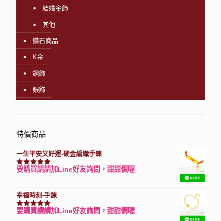
結婚金飾
其他
鑽石商品
K金
鋼飾
銀飾
特價商品
一生平安又好運-硬金編織手鍊
要購買請請加Line好友詢問，甜甜價喔
評分
7740
滿分 5
幸福時刻-手鍊
要購買請請加Line好友詢問，甜甜價喔
評分
3150
滿分 5