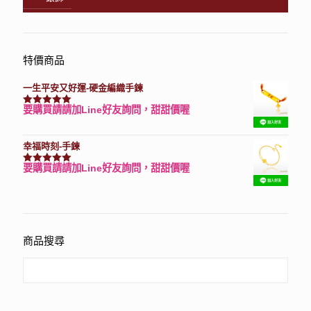
特價商品
一生平安又好運-硬金編織手鍊
要購買請請加Line好友詢問，甜甜價喔
評分
7740
滿分 5
幸福時刻-手鍊
要購買請請加Line好友詢問，甜甜價喔
評分
3150
滿分 5
商品搜尋