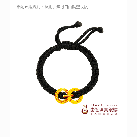
搭配►編織繩，拉繩手鍊可自由調整長度