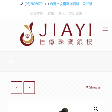
(06)2805679
台南市安南區海佃路一段92號
訂單查詢
結帳
登入
忘記密碼
商店
Show all