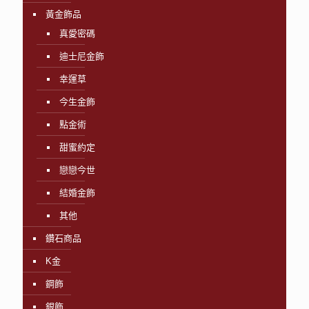
黃金飾品
真愛密碼
迪士尼金飾
幸運草
今生金飾
點金術
甜蜜約定
戀戀今世
結婚金飾
其他
鑽石商品
K金
鋼飾
銀飾