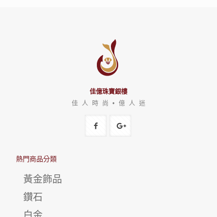
佳億珠寶銀樓
佳 人 時 尚 • 億 人 迷
熱門商品分類
黃金飾品
鑽石
白金