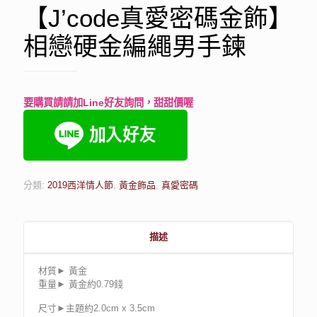
【J’code真愛密碼金飾】
相戀硬金編繩男手鍊
要購買請請加Line好友詢問，甜甜價喔
分類:
2019西洋情人節
,
黃金飾品
,
真愛密碼
描述
材質► 黃金
重量► 黃金約0.79錢
尺寸►主題約2.0cm x 3.5cm