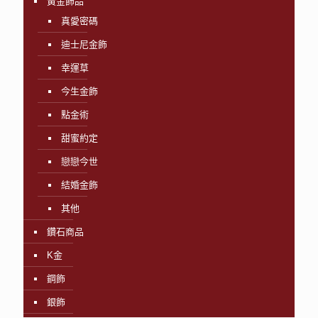
黃金飾品
真愛密碼
迪士尼金飾
幸運草
今生金飾
點金術
甜蜜約定
戀戀今世
結婚金飾
其他
鑽石商品
K金
鋼飾
銀飾