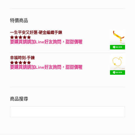
特價商品
一生平安又好運-硬金編織手鍊
要購買請請加Line好友詢問，甜甜價喔
評分
7740
滿分 5
幸福時刻-手鍊
要購買請請加Line好友詢問，甜甜價喔
評分
3150
滿分 5
商品搜尋