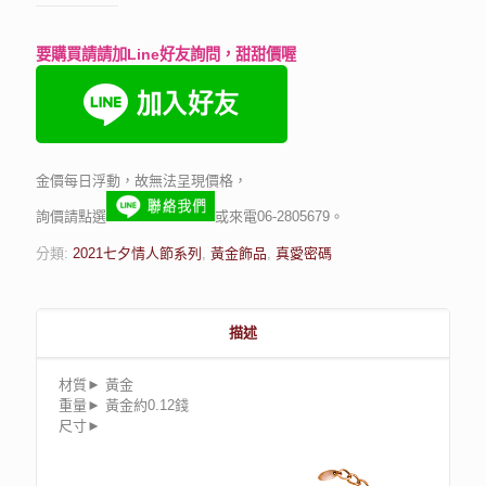
要購買請請加Line好友詢問，甜甜價喔
金價每日浮動，故無法呈現價格，
詢價請點選
或來電06-2805679。
分類:
2021七夕情人節系列
,
黃金飾品
,
真愛密碼
描述
材質► 黃金
重量► 黃金約0.12錢
尺寸►