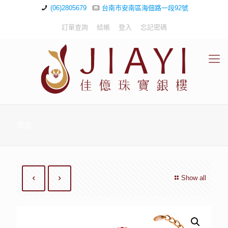
(06)2805679
台南市安南區海佃路一段92號
訂單查詢
結帳
登入
忘記密碼
商店
Show all