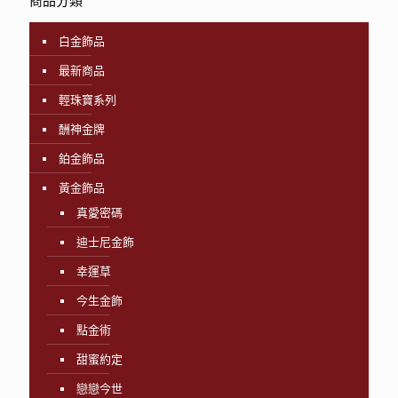
商品分類
白金飾品
最新商品
輕珠寶系列
酬神金牌
鉑金飾品
黃金飾品
真愛密碼
迪士尼金飾
幸運草
今生金飾
點金術
甜蜜約定
戀戀今世