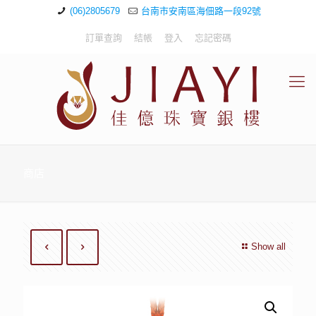
(06)2805679
台南市安南區海佃路一段92號
訂單查詢
結帳
登入
忘記密碼
商店
Show all