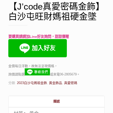
【J’code真愛密碼金飾】
白沙屯旺財媽祖硬金墜
要購買請請加Line好友詢問，甜甜價喔
金價每日浮動，故無法呈現價格，
詢價請點選
或來電06-2805679。
分類:
2023白沙屯媽祖金飾
,
黃金飾品
,
真愛密碼
描述