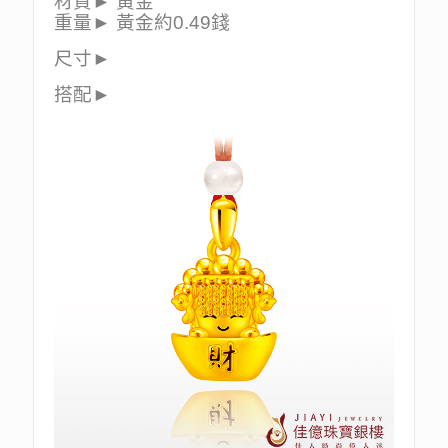
材質► 黃金
重量► 黃金約0.49錢
尺寸►
搭配►