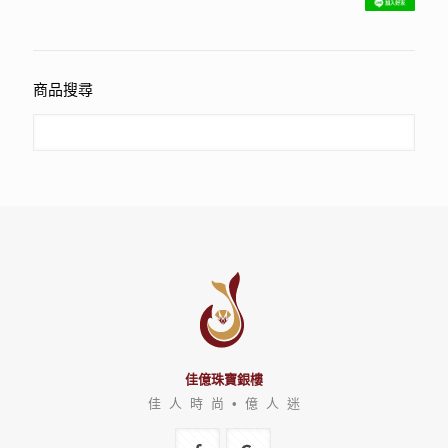
商品搜尋
佳億珠寶銀樓
佳 人 時 尚 • 億 人 迷