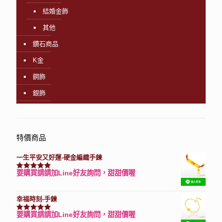
結婚金飾
其他
鑽石商品
K金
鋼飾
銀飾
特價商品
一生平安又好運-硬金編織手鍊
要購買請請加Line好友詢問，甜甜價喔
評分
7740
滿分 5
幸福時刻-手鍊
要購買請請加Line好友詢問，甜甜價喔
評分
3150
滿分 5