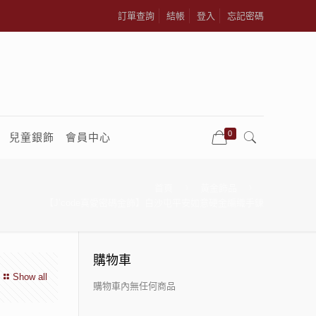
訂單查詢
結帳
登入
忘記密碼
0
兒童銀飾
會員中心
首頁
黃金飾品
【J’code真愛密碼金飾】白沙屯平安如意硬金編織手鍊
購物車
Show all
購物車內無任何商品