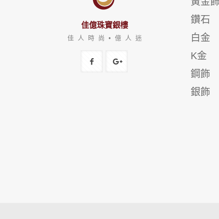
黃金
鑽石
佳億珠寶銀樓
白金
佳 人 時 尚 • 億 人 迷
K金
鋼飾
銀飾