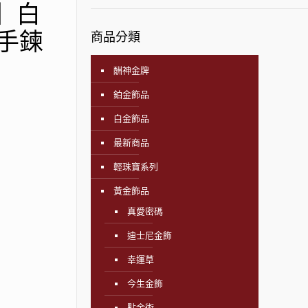
飾】白
手鍊
商品分類
酬神金牌
鉑金飾品
白金飾品
最新商品
輕珠寶系列
黃金飾品
真愛密碼
迪士尼金飾
幸運草
今生金飾
點金術