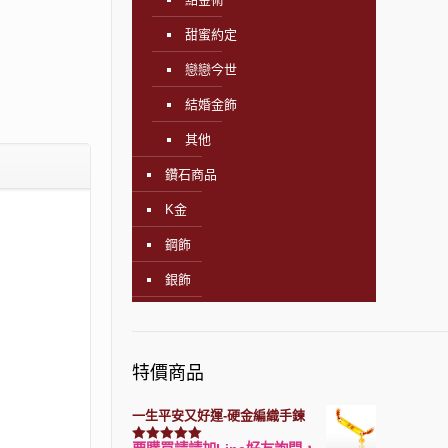
甜蜜約定
戀戀今世
結婚金飾
其他
鑽石商品
K金
鋼飾
銀飾
特價商品
一生平安又好運-硬金編織手鍊