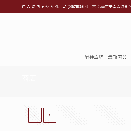
佳 人 時 尚 ♥ 億 人 迷
(06)2805679
台南市安南區海佃路
酬神金牌
最新商品
商店