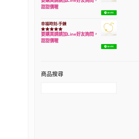
要購買請請加Line好友詢問，
評分
7740
滿分 5
甜甜價喔
幸福時刻-手鍊
要購買請請加Line好友詢問，
評分
3150
滿分 5
甜甜價喔
商品搜尋