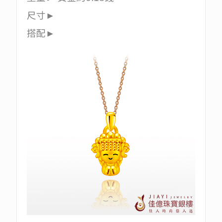
尺寸►
搭配►