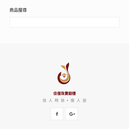
商品搜尋
佳億珠寶銀樓
佳 人 時 尚 • 億 人 迷