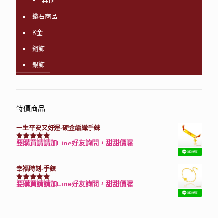
其他
鑽石商品
K金
鋼飾
銀飾
特價商品
一生平安又好運-硬金編織手鍊
要購買請請加Line好友詢問，甜甜價喔
評分
7740
滿分 5
幸福時刻-手鍊
要購買請請加Line好友詢問，甜甜價喔
評分
3150
滿分 5