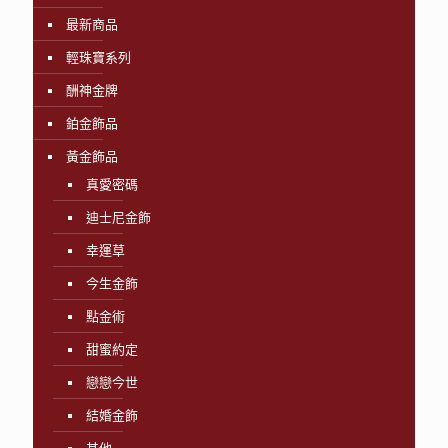
最新商品
輕珠寶系列
酬神金牌
鉑金飾品
黃金飾品
真愛密碼
迪士尼金飾
幸運草
今生金飾
點金術
甜蜜約定
戀戀今世
結婚金飾