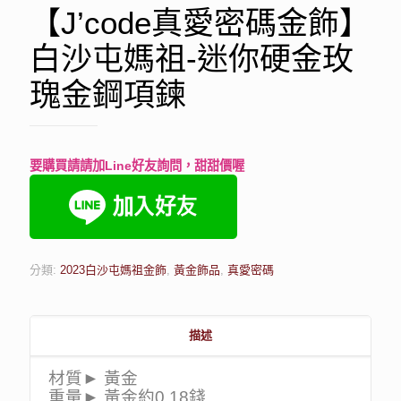
【J’code真愛密碼金飾】
白沙屯媽祖-迷你硬金玫
瑰金鋼項鍊
要購買請請加Line好友詢問，甜甜價喔
分類:
2023白沙屯媽祖金飾
,
黃金飾品
,
真愛密碼
描述
材質► 黃金
重量► 黃金約0.18錢