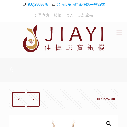
(06)2805679
台南市安南區海佃路一段92號
訂單查詢
結帳
登入
忘記密碼
商店
Show all