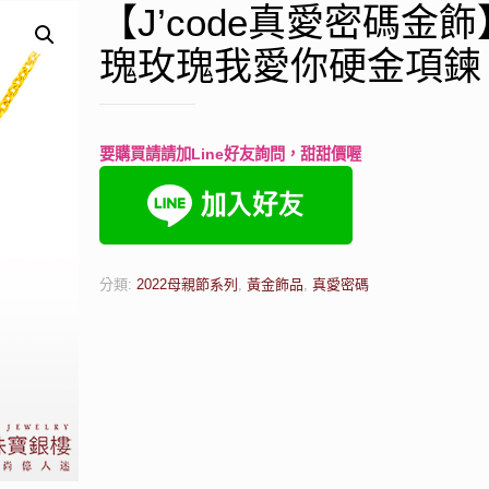
【J’code真愛密碼金
瑰玫瑰我愛你硬金項鍊
要購買請請加Line好友詢問，甜甜價喔
分類:
2022母親節系列
,
黃金飾品
,
真愛密碼