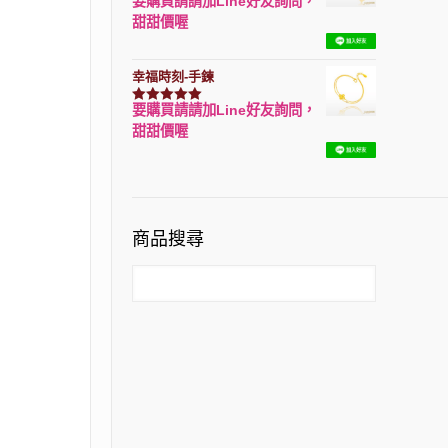
要購買請請加Line好友詢問，
評分
7740
滿分 5
甜甜價喔
幸福時刻-手鍊
要購買請請加Line好友詢問，
評分
3150
滿分 5
甜甜價喔
商品搜尋