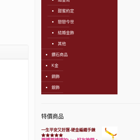
甜蜜約定
戀戀今世
結婚金飾
其他
鑽石商品
K金
鋼飾
銀飾
特價商品
一生平安又好運-硬金編織手鍊