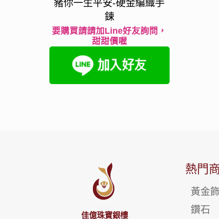
豬你一生平安-硬金編織手
鍊
要購買請請加Line好友詢問，
甜甜價喔
熱門
黃金
鑽石
佳億珠寶銀樓