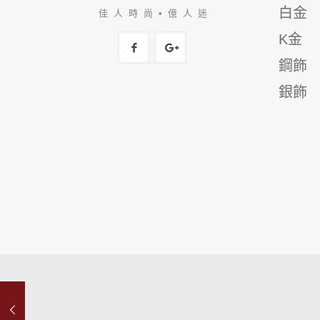
白金
佳 人 時 尚 • 億 人 迷
K金
鋼飾
銀飾