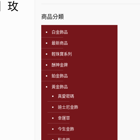
飾】玫
商品分類
白金飾品
最新商品
輕珠寶系列
酬神金牌
鉑金飾品
黃金飾品
真愛密碼
迪士尼金飾
幸運草
今生金飾
點金術