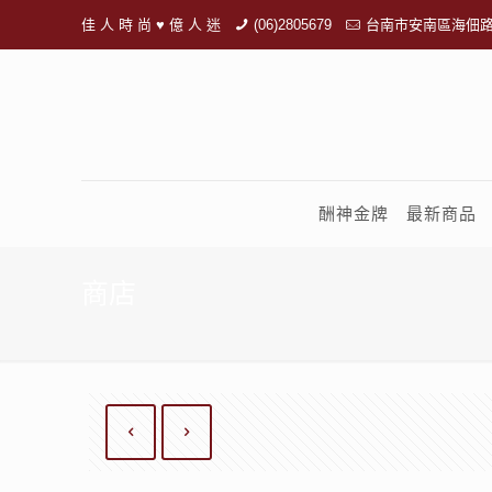
佳 人 時 尚 ♥ 億 人 迷
(06)2805679
台南市安南區海佃路
酬神金牌
最新商品
商店