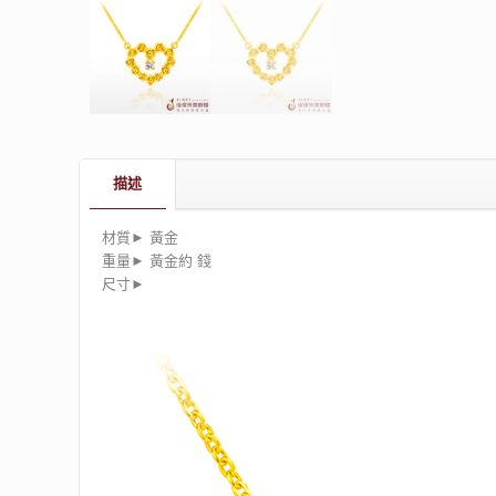
描述
材質► 黃金
重量► 黃金約 錢
尺寸►