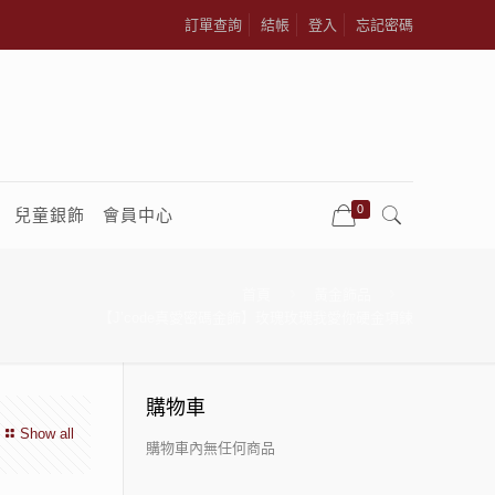
訂單查詢
結帳
登入
忘記密碼
0
兒童銀飾
會員中心
首頁
黃金飾品
【J’code真愛密碼金飾】玫瑰玫瑰我愛你硬金項鍊
購物車
Show all
購物車內無任何商品