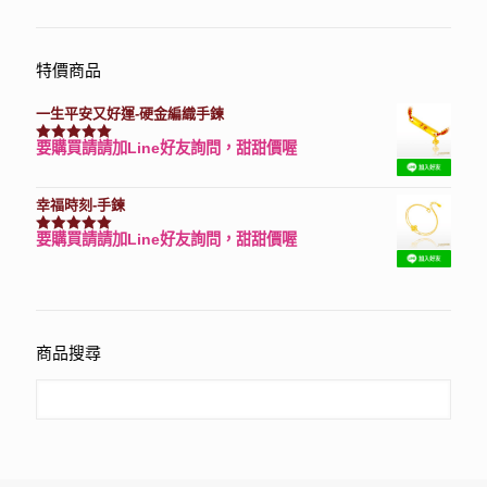
特價商品
一生平安又好運-硬金編織手鍊
要購買請請加Line好友詢問，甜甜價喔
評分
7740
滿分 5
幸福時刻-手鍊
要購買請請加Line好友詢問，甜甜價喔
評分
3150
滿分 5
商品搜尋