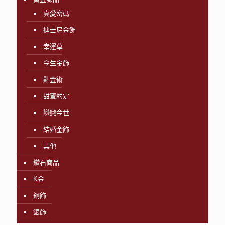
真愛密碼
迪士尼金飾
幸運草
今生金飾
點金術
甜蜜約定
戀戀今世
結婚金飾
其他
鑽石商品
K金
鋼飾
銀飾