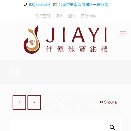
(06)2805679
台南市安南區海佃路一段92號
訂單查詢
結帳
登入
忘記密碼
商店
Show all