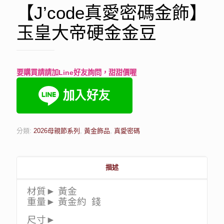
【J’code真愛密碼金飾】
玉皇大帝硬金金豆
要購買請請加Line好友詢問，甜甜價喔
分類:
2026母親節系列
,
黃金飾品
,
真愛密碼
描述
材質► 黃金
重量► 黃金約 錢
尺寸►