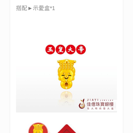
搭配►示愛盒*1