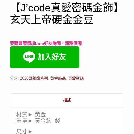
【J’code真愛密碼金飾】
玄天上帝硬金金豆
要購買請請加Line好友詢問，甜甜價喔
分類:
2026母親節系列
,
黃金飾品
,
真愛密碼
描述
材質► 黃金
重量► 黃金約 錢
尺寸►