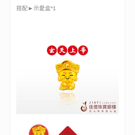
搭配►示愛盒*1