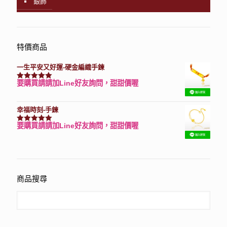
銀飾
特價商品
一生平安又好運-硬金編織手鍊
要購買請請加Line好友詢問，甜甜價喔
評分
7740
滿分 5
幸福時刻-手鍊
要購買請請加Line好友詢問，甜甜價喔
評分
3150
滿分 5
商品搜尋