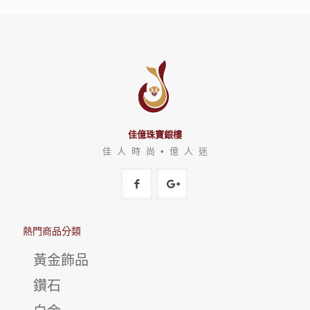
佳億珠寶銀樓
佳 人 時 尚 • 億 人 迷
熱門商品分類
黃金飾品
鑽石