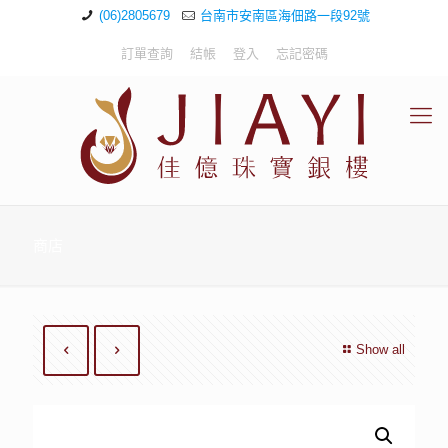
(06)2805679
台南市安南區海佃路一段92號
訂單查詢
結帳
登入
忘記密碼
商店
Show all