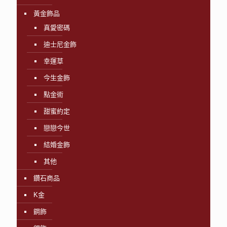
黃金飾品
真愛密碼
迪士尼金飾
幸運草
今生金飾
點金術
甜蜜約定
戀戀今世
結婚金飾
其他
鑽石商品
K金
鋼飾