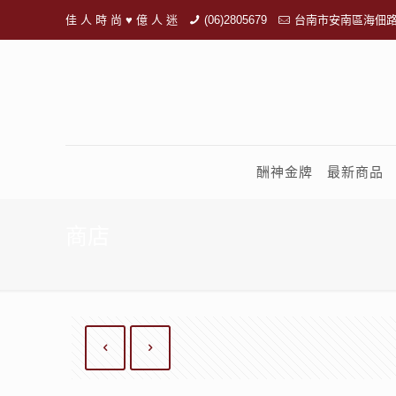
佳 人 時 尚 ♥ 億 人 迷
(06)2805679
台南市安南區海佃路
酬神金牌
最新商品
商店