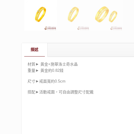
描述
材質► 黃金+施華洛士奇水晶
重量► 黃金約0.82錢
尺寸►戒面寬約0.5cm
搭配►活動戒圍，可自由調整尺寸配戴