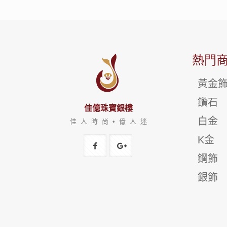
熱門
黃金
鑽石
佳億珠寶銀樓
白金
佳 人 時 尚 • 億 人 迷
K金
鋼飾
銀飾