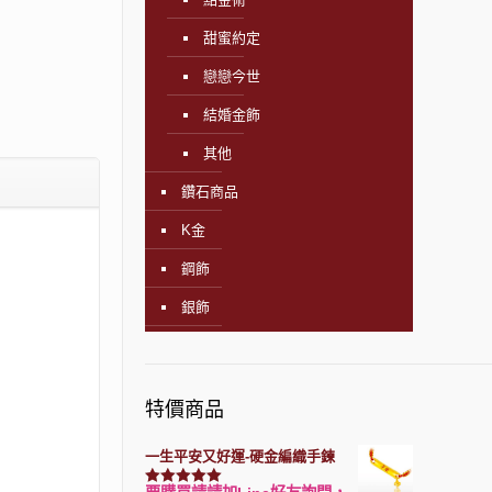
甜蜜約定
戀戀今世
結婚金飾
其他
鑽石商品
K金
鋼飾
銀飾
特價商品
一生平安又好運-硬金編織手鍊