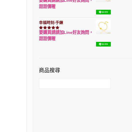
要購買請請加Line好友詢問，
評分
7740
滿分 5
甜甜價喔
幸福時刻-手鍊
要購買請請加Line好友詢問，
評分
3150
滿分 5
甜甜價喔
商品搜尋