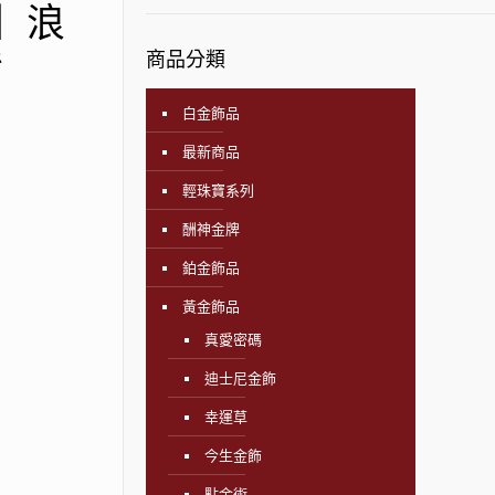
飾】浪
指
商品分類
白金飾品
最新商品
輕珠寶系列
酬神金牌
鉑金飾品
黃金飾品
真愛密碼
迪士尼金飾
幸運草
今生金飾
點金術