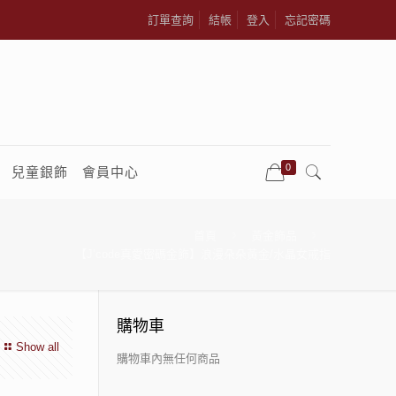
訂單查詢
結帳
登入
忘記密碼
0
兒童銀飾
會員中心
首頁
黃金飾品
【J’code真愛密碼金飾】浪漫朵朵黃金/水晶女戒指
購物車
Show all
購物車內無任何商品