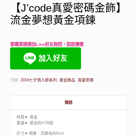
【J’code真愛密碼金飾】
流金夢想黃金項鍊
要購買請請加Line好友詢問，甜甜價喔
分類:
2019七夕情人節系列
,
黃金飾品
,
真愛密碼
描述
材質► 黃金
重量► 黃金約4.09錢
尺寸►項鍊：流蘇長約6cm