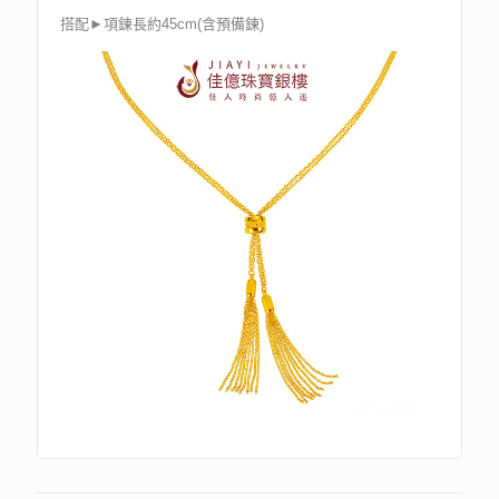
搭配►項鍊長約45cm(含預備鍊)