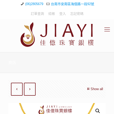
(06)2805679
台南市安南區海佃路一段92號
訂單查詢
結帳
登入
忘記密碼
商店
Show all