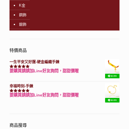
K金
鋼飾
銀飾
特價商品
一生平安又好運-硬金編織手鍊
要購買請請加Line好友詢問，甜甜價喔
評分
7740
滿分 5
幸福時刻-手鍊
要購買請請加Line好友詢問，甜甜價喔
評分
3150
滿分 5
商品搜尋