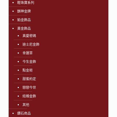
輕珠寶系列
酬神金牌
鉑金飾品
黃金飾品
真愛密碼
迪士尼金飾
幸運草
今生金飾
點金術
甜蜜約定
戀戀今世
結婚金飾
其他
鑽石商品