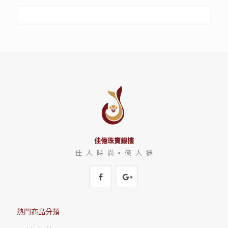
佳億珠寶銀樓
佳 人 時 尚 • 億 人 迷
熱門商品分類