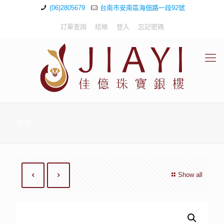
(06)2805679
台南市安南區海佃路一段92號
訂單查詢
結帳
登入
忘記密碼
商店
Show all