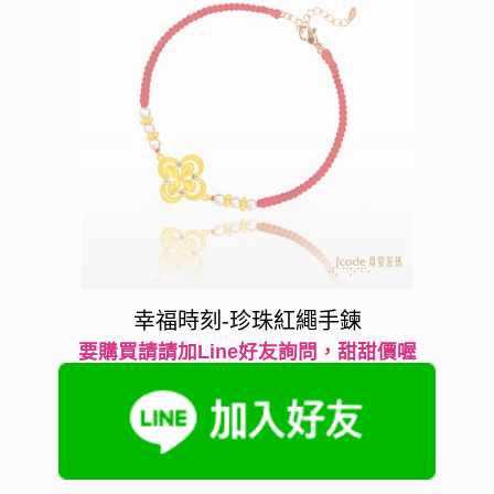
幸福時刻-珍珠紅繩手鍊
要購買請請加Line好友詢問，甜甜價喔