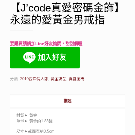
【J’code真愛密碼金飾】
永遠的愛黃金男戒指
要購買請請加Line好友詢問，甜甜價喔
分類:
2019西洋情人節
,
黃金飾品
,
真愛密碼
描述
材質► 黃金
重量► 黃金約1.83錢
尺寸►戒面寬約0.5cm