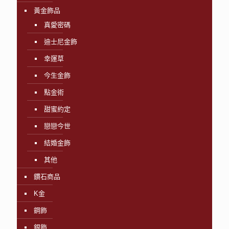
黃金飾品
真愛密碼
迪士尼金飾
幸運草
今生金飾
點金術
甜蜜約定
戀戀今世
結婚金飾
其他
鑽石商品
K金
鋼飾
銀飾