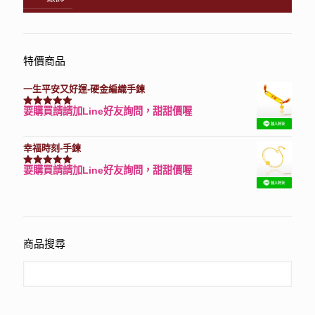
特價商品
一生平安又好運-硬金編織手鍊
要購買請請加Line好友詢問，甜甜價喔
評分
7740
滿分 5
幸福時刻-手鍊
要購買請請加Line好友詢問，甜甜價喔
評分
3150
滿分 5
商品搜尋