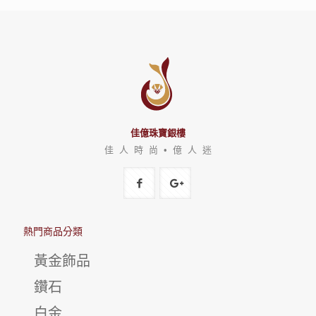
佳億珠寶銀樓
佳 人 時 尚 • 億 人 迷
熱門商品分類
黃金飾品
鑽石
白金