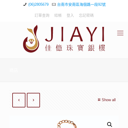
(06)2805679
台南市安南區海佃路一段92號
訂單查詢
結帳
登入
忘記密碼
商店
Show all