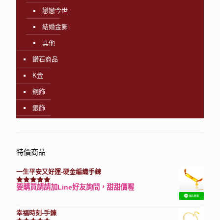
戀戀今世
結婚金飾
其他
鑽石商品
K金
鋼飾
銀飾
特價商品
一生平安又好運-硬金編織手鍊
要購買請請加Line好友詢問，甜甜價喔
評分
7740
滿分 5
幸福時刻-手鍊