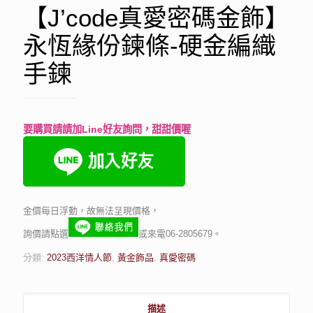
【J’code真愛密碼金飾】
永恆緣份鍊條-硬金編織
手鍊
要購買請請加Line好友詢問，甜甜價喔
金價每日浮動，故無法呈現價格，
詢價請點選
或來電06-2805679。
分類:
2023西洋情人節
,
黃金飾品
,
真愛密碼
描述