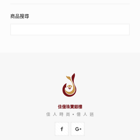
商品搜尋
佳億珠寶銀樓
佳 人 時 尚 • 億 人 迷