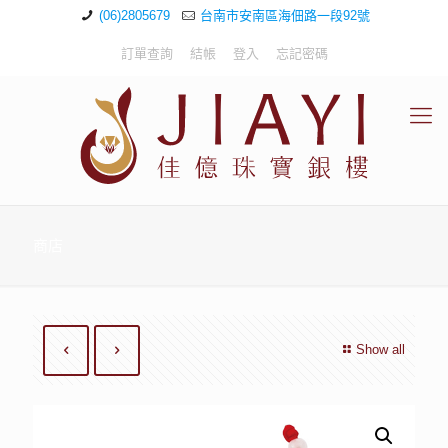
(06)2805679
台南市安南區海佃路一段92號
訂單查詢
結帳
登入
忘記密碼
商店
Show all