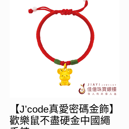
【J’code真愛密碼金飾】
歡樂鼠不盡硬金中國繩