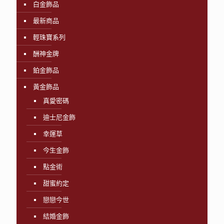
白金飾品
最新商品
輕珠寶系列
酬神金牌
鉑金飾品
黃金飾品
真愛密碼
迪士尼金飾
幸運草
今生金飾
點金術
甜蜜約定
戀戀今世
結婚金飾