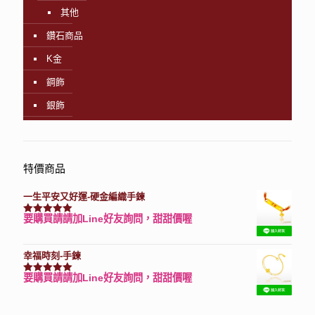
其他
鑽石商品
K金
鋼飾
銀飾
特價商品
一生平安又好運-硬金編織手鍊
要購買請請加Line好友詢問，甜甜價喔
評分
7740
滿分 5
幸福時刻-手鍊
要購買請請加Line好友詢問，甜甜價喔
評分
3150
滿分 5