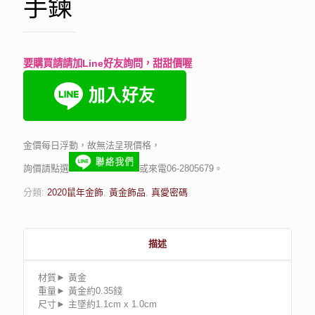
手鍊
要購買請請加Line好友詢問，甜甜價喔
金價每日浮動，故無法呈現價格，
詢價請點選
或來電06-2805679。
分類:
2020鼠年金飾
,
黃金飾品
,
真愛密碼
描述
材質► 黃金
重量► 黃金約0.35錢
尺寸► 主墜約1.1cm x 1.0cm