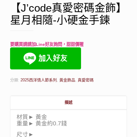
【J’code真愛密碼金飾】
星月相隨-小硬金手鍊
要購買請請加Line好友詢問，甜甜價喔
分類:
2025西洋情人節系列
,
黃金飾品
,
真愛密碼
描述
材質► 黃金
重量► 黃金約0.7錢
尺寸►