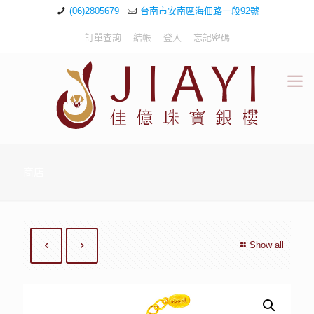
(06)2805679
台南市安南區海佃路一段92號
訂單查詢
結帳
登入
忘記密碼
商店
Show all