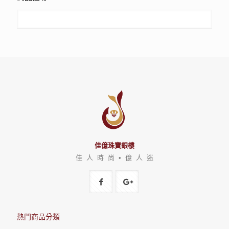
佳億珠寶銀樓
佳 人 時 尚 • 億 人 迷
熱門商品分類