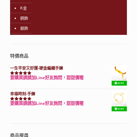
K金
鋼飾
銀飾
特價商品
一生平安又好運-硬金編織手鍊
要購買請請加Line好友詢問，甜甜價喔
評分
7740
滿分 5
幸福時刻-手鍊
要購買請請加Line好友詢問，甜甜價喔
評分
3150
滿分 5
商品搜尋