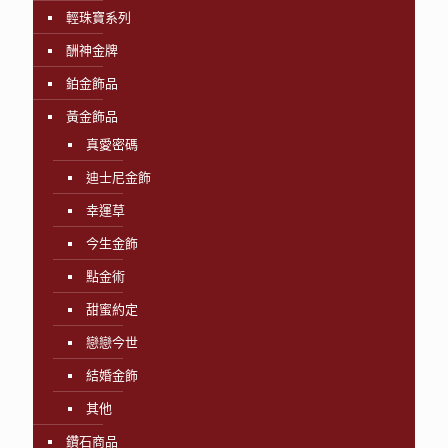
輕珠寶系列
酬神金牌
鉑金飾品
黃金飾品
真愛密碼
迪士尼金飾
幸運草
今生金飾
點金術
甜蜜約定
戀戀今世
結婚金飾
其他
鑽石商品