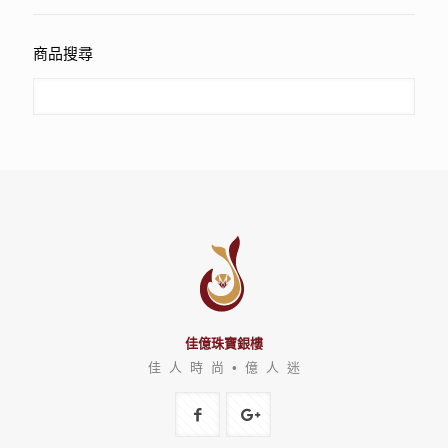
商品搜尋
佳億珠寶銀樓
佳 人 時 尚 • 億 人 迷