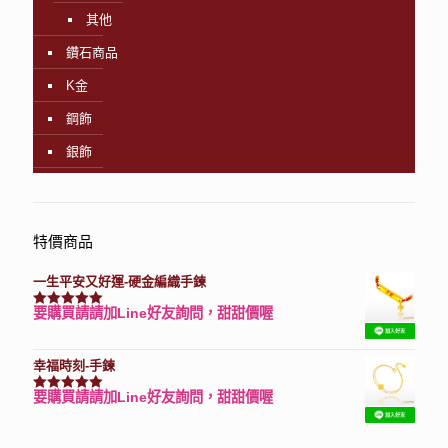
其他
鑽石商品
K金
鋼飾
銀飾
特價商品
一生平安又好運-硬金編織手鍊
要購買請請加Line好友詢問，甜甜價喔
評分
7740
滿分 5
幸福時刻-手鍊
要購買請請加Line好友詢問，甜甜價喔
評分
3150
滿分 5