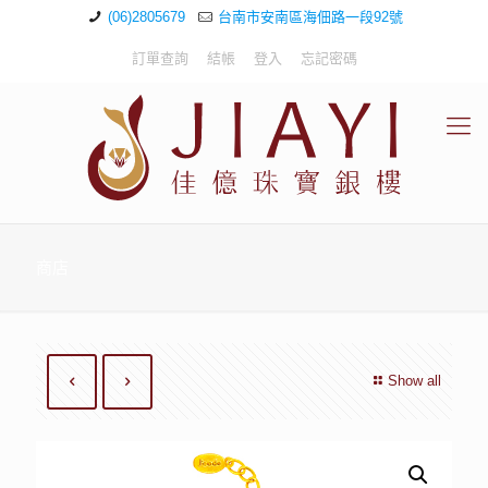
(06)2805679
台南市安南區海佃路一段92號
訂單查詢
結帳
登入
忘記密碼
商店
Show all