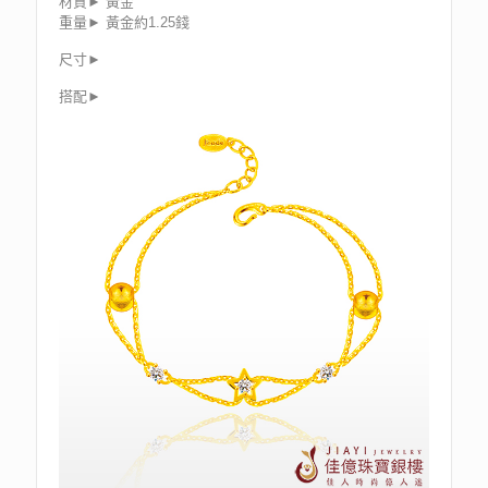
材質► 黃金
重量► 黃金約1.25錢
尺寸►
搭配►