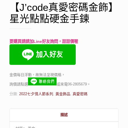
【J’code真愛密碼金飾】
星光點點硬金手鍊
要購買請請加Line好友詢問，甜甜價喔
金價每日浮動，故無法呈現價格，
詢價請點選
或來電06-2805679。
分類:
2022七夕情人節系列
,
黃金飾品
,
真愛密碼
描述