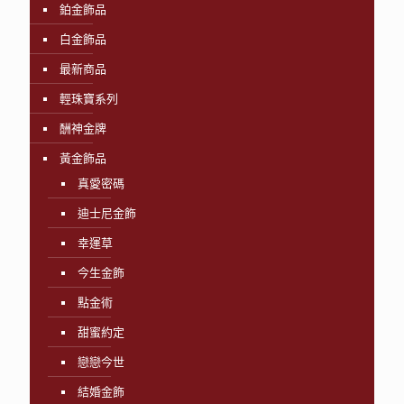
鉑金飾品
白金飾品
最新商品
輕珠寶系列
酬神金牌
黃金飾品
真愛密碼
迪士尼金飾
幸運草
今生金飾
點金術
甜蜜約定
戀戀今世
結婚金飾