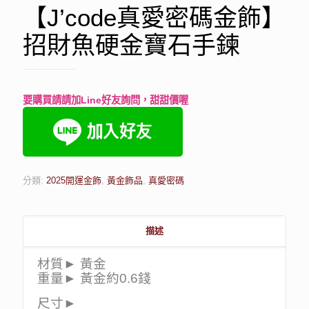
【J’code真愛密碼金飾】
招財魚硬金寶石手鍊
要購買請請加Line好友詢問，甜甜價喔
分類:
2025開運金飾
,
黃金飾品
,
真愛密碼
描述
材質► 黃金
重量► 黃金約0.6錢
尺寸►