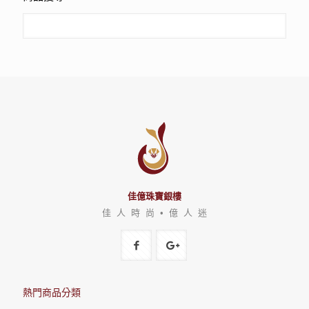
佳億珠寶銀樓
佳 人 時 尚 • 億 人 迷
熱門商品分類