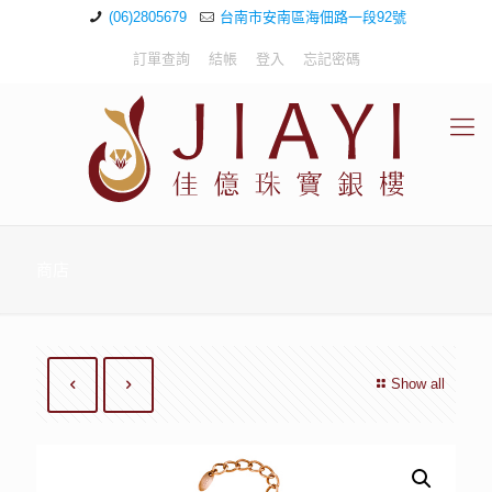
(06)2805679
台南市安南區海佃路一段92號
訂單查詢
結帳
登入
忘記密碼
商店
Show all