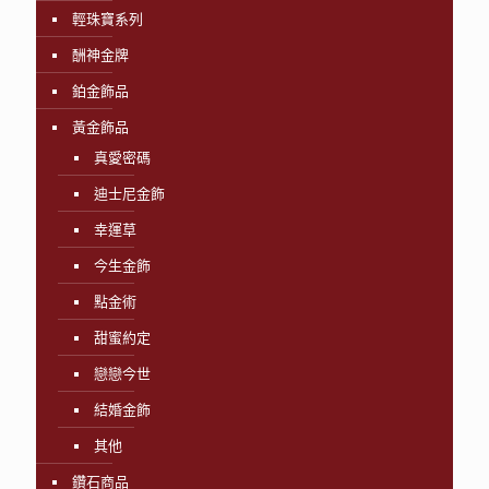
輕珠寶系列
酬神金牌
鉑金飾品
黃金飾品
真愛密碼
迪士尼金飾
幸運草
今生金飾
點金術
甜蜜約定
戀戀今世
結婚金飾
其他
鑽石商品