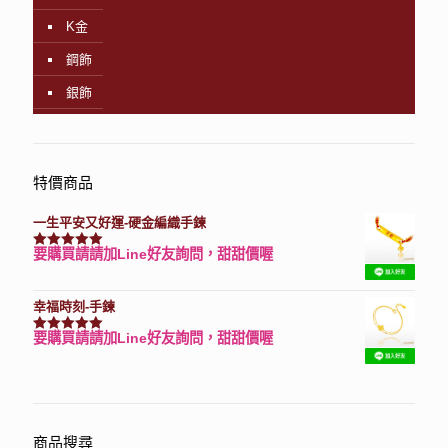
K金
鋼飾
銀飾
特價商品
一生平安又好運-硬金編織手鍊
要購買請請加Line好友詢問，甜甜價喔
評分
7740
滿分 5
幸福時刻-手鍊
要購買請請加Line好友詢問，甜甜價喔
評分
3150
滿分 5
商品搜尋