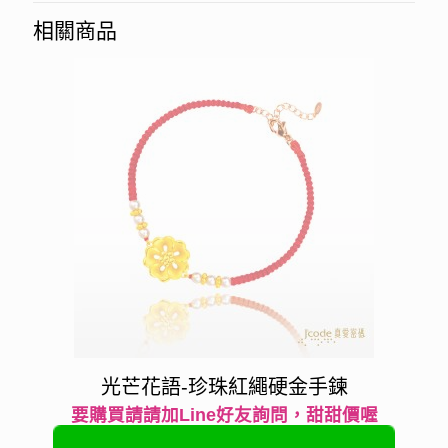
相關商品
光芒花語-珍珠紅繩硬金手鍊
要購買請請加Line好友詢問，甜甜價喔