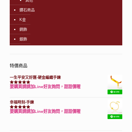
其他
鑽石商品
K金
鋼飾
銀飾
特價商品
一生平安又好運-硬金編織手鍊
要購買請請加Line好友詢問，甜甜價喔
評分
7740
滿分 5
幸福時刻-手鍊
要購買請請加Line好友詢問，甜甜價喔
評分
3150
滿分 5