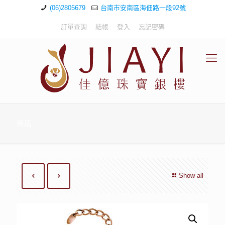
(06)2805679
台南市安南區海佃路一段92號
訂單查詢
結帳
登入
忘記密碼
商店
Show all