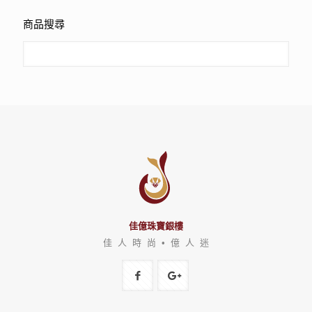
商品搜尋
佳億珠寶銀樓
佳 人 時 尚 • 億 人 迷