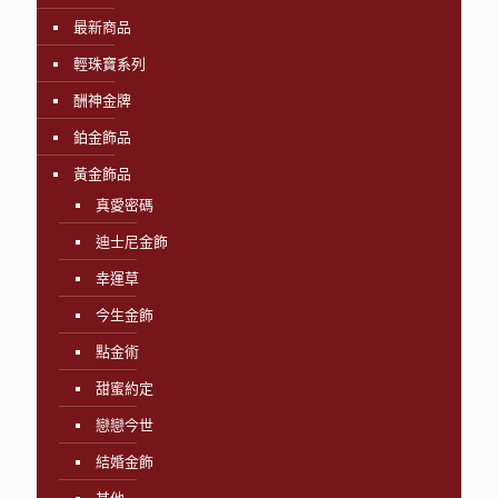
最新商品
輕珠寶系列
酬神金牌
鉑金飾品
黃金飾品
真愛密碼
迪士尼金飾
幸運草
今生金飾
點金術
甜蜜約定
戀戀今世
結婚金飾