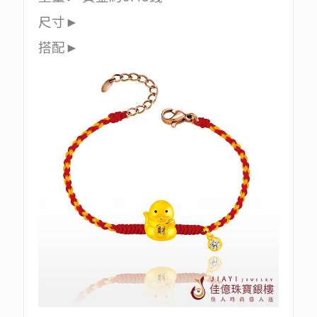
尺寸►
搭配►