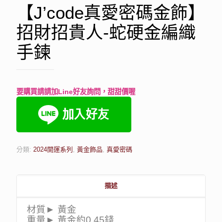
【J’code真愛密碼金飾】
招財招貴人-蛇硬金編織
手鍊
要購買請請加Line好友詢問，甜甜價喔
分類:
2024開運系列
,
黃金飾品
,
真愛密碼
描述
材質► 黃金
重量► 黃金約0.45錢