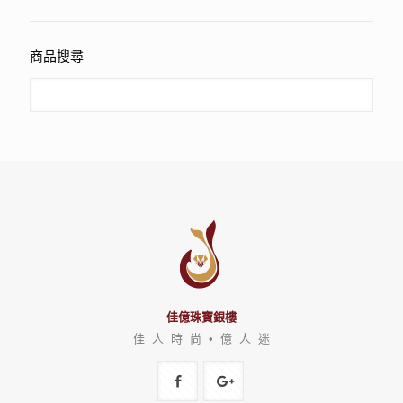
商品搜尋
佳億珠寶銀樓
佳 人 時 尚 • 億 人 迷