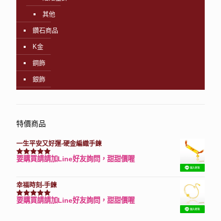
其他
鑽石商品
K金
鋼飾
銀飾
特價商品
一生平安又好運-硬金編織手鍊
要購買請請加Line好友詢問，甜甜價喔
評分
7740
滿分 5
幸福時刻-手鍊
要購買請請加Line好友詢問，甜甜價喔
評分
3150
滿分 5