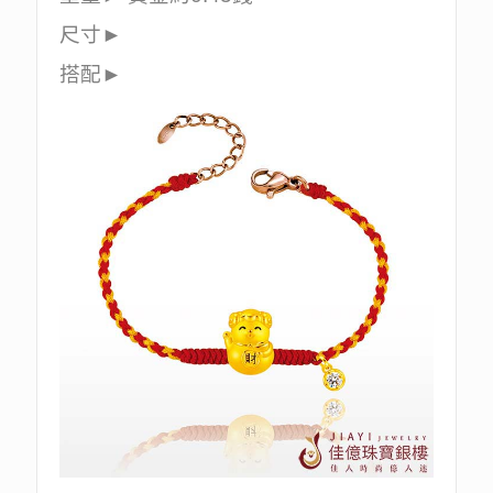
尺寸►
搭配►