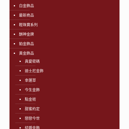
白金飾品
最新商品
輕珠寶系列
酬神金牌
鉑金飾品
黃金飾品
真愛密碼
迪士尼金飾
幸運草
今生金飾
點金術
甜蜜約定
戀戀今世
結婚金飾