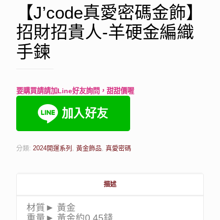
【J’code真愛密碼金飾】
招財招貴人-羊硬金編織
手鍊
要購買請請加Line好友詢問，甜甜價喔
分類:
2024開運系列
,
黃金飾品
,
真愛密碼
描述
材質► 黃金
重量► 黃金約0.45錢