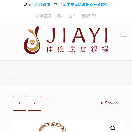
(06)2805679
台南市安南區海佃路一段92號
訂單查詢
結帳
登入
忘記密碼
商店
Show all