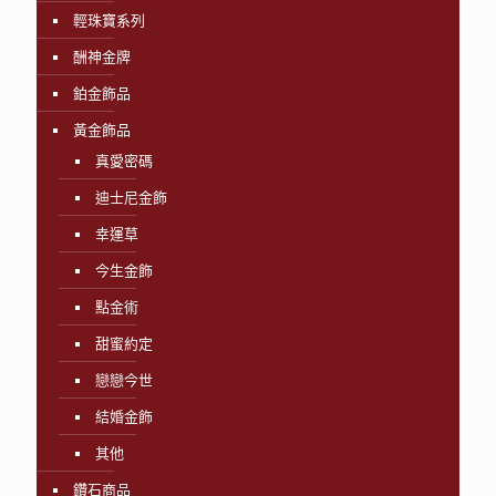
輕珠寶系列
酬神金牌
鉑金飾品
黃金飾品
真愛密碼
迪士尼金飾
幸運草
今生金飾
點金術
甜蜜約定
戀戀今世
結婚金飾
其他
鑽石商品