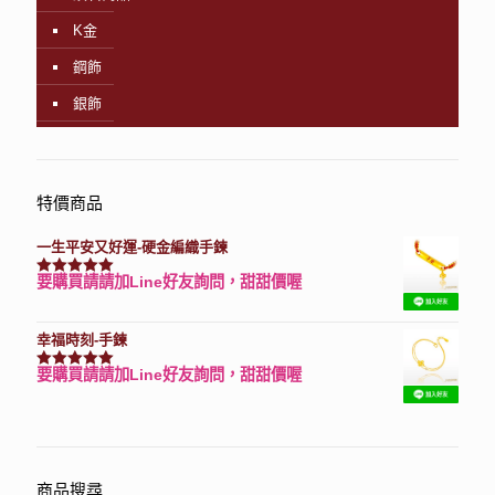
K金
鋼飾
銀飾
特價商品
一生平安又好運-硬金編織手鍊
要購買請請加Line好友詢問，甜甜價喔
評分
7740
滿分 5
幸福時刻-手鍊
要購買請請加Line好友詢問，甜甜價喔
評分
3150
滿分 5
商品搜尋