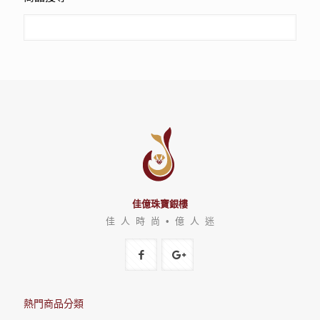
佳億珠寶銀樓
佳 人 時 尚 • 億 人 迷
熱門商品分類