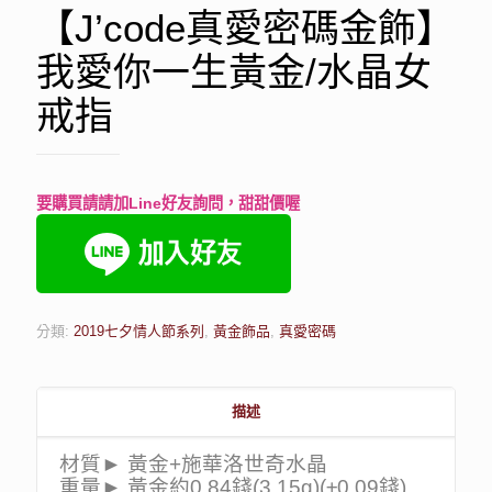
【J’code真愛密碼金飾】
我愛你一生黃金/水晶女
戒指
要購買請請加Line好友詢問，甜甜價喔
分類:
2019七夕情人節系列
,
黃金飾品
,
真愛密碼
描述
材質► 黃金+施華洛世奇水晶
重量► 黃金約0.84錢(3.15g)(±0.09錢)