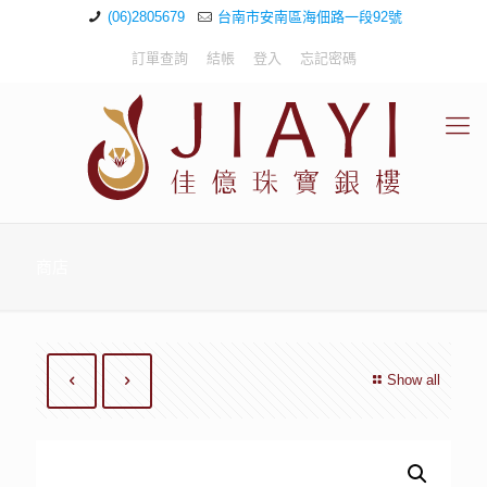
(06)2805679
台南市安南區海佃路一段92號
訂單查詢
結帳
登入
忘記密碼
商店
Show all