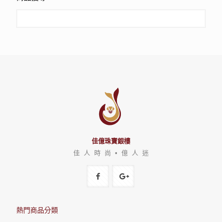
佳億珠寶銀樓
佳 人 時 尚 • 億 人 迷
熱門商品分類