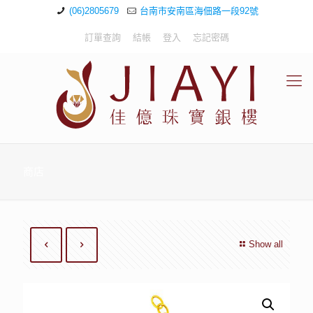
(06)2805679
台南市安南區海佃路一段92號
訂單查詢
結帳
登入
忘記密碼
商店
Show all