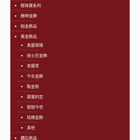
輕珠寶系列
酬神金牌
鉑金飾品
黃金飾品
真愛密碼
迪士尼金飾
幸運草
今生金飾
點金術
甜蜜約定
戀戀今世
結婚金飾
其他
鑽石商品