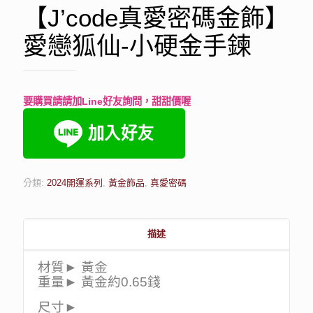
【J’code真愛密碼金飾】
愛戀狐仙-小硬金手鍊
要購買請請加Line好友詢問，甜甜價喔
分類:
2024開運系列
,
黃金飾品
,
真愛密碼
描述
材質► 黃金
重量► 黃金約0.65錢
尺寸►