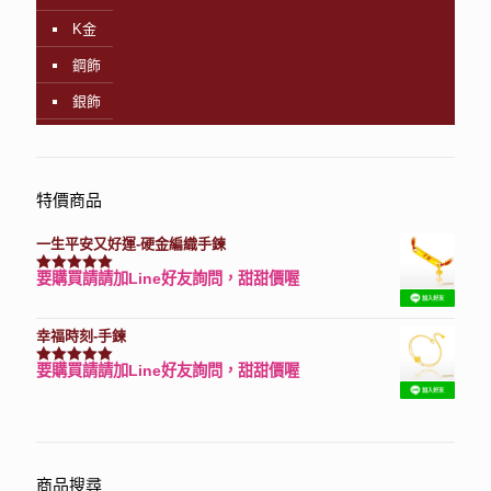
K金
鋼飾
銀飾
特價商品
一生平安又好運-硬金編織手鍊
要購買請請加Line好友詢問，甜甜價喔
評分
7740
滿分 5
幸福時刻-手鍊
要購買請請加Line好友詢問，甜甜價喔
評分
3150
滿分 5
商品搜尋