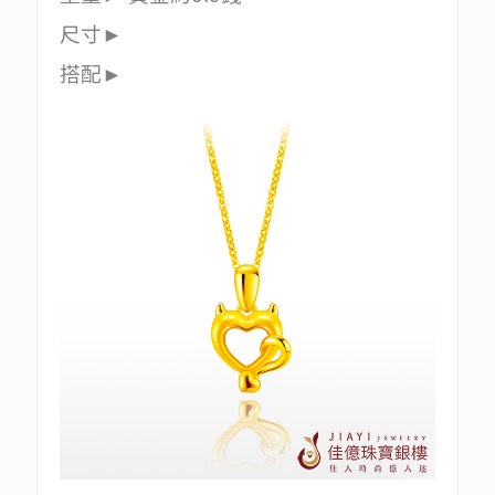
尺寸►
搭配►