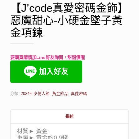
【J’code真愛密碼金飾】
惡魔甜心-小硬金墜子黃
金項鍊
要購買請請加Line好友詢問，甜甜價喔
分類:
2024七夕情人節
,
黃金飾品
,
真愛密碼
描述
材質► 黃金
重量► 黃金約0.9錢