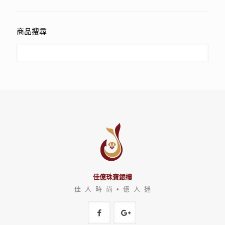
商品搜尋
佳億珠寶銀樓
佳 人 時 尚 • 億 人 迷