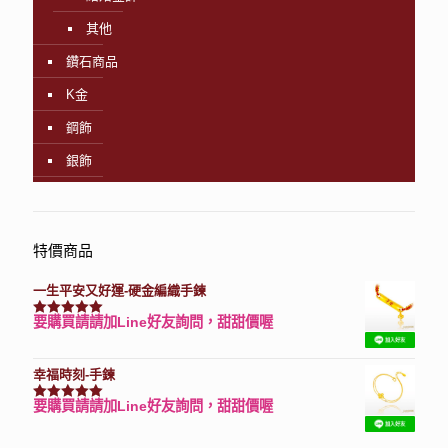
其他
鑽石商品
K金
鋼飾
銀飾
特價商品
一生平安又好運-硬金編織手鍊
要購買請請加Line好友詢問，甜甜價喔
評分
7740
滿分 5
幸福時刻-手鍊
要購買請請加Line好友詢問，甜甜價喔
評分
3150
滿分 5