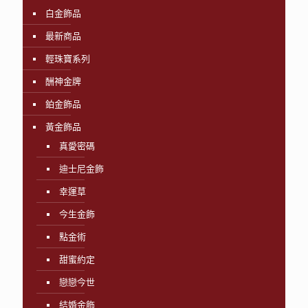
白金飾品
最新商品
輕珠寶系列
酬神金牌
鉑金飾品
黃金飾品
真愛密碼
迪士尼金飾
幸運草
今生金飾
點金術
甜蜜約定
戀戀今世
結婚金飾