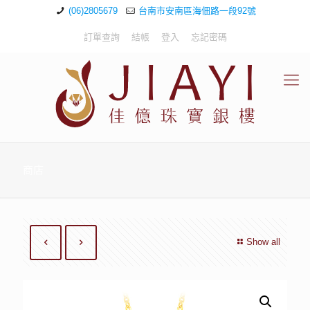
(06)2805679
台南市安南區海佃路一段92號
訂單查詢
結帳
登入
忘記密碼
商店
Show all