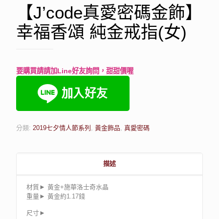
【J’code真愛密碼金飾】
幸福香頌 純金戒指(女)
要購買請請加Line好友詢問，甜甜價喔
分類:
2019七夕情人節系列
,
黃金飾品
,
真愛密碼
描述
材質► 黃金+施華洛士奇水晶
重量► 黃金約1.17錢
尺寸►