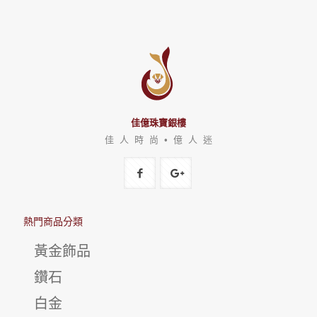
佳億珠寶銀樓
佳 人 時 尚 • 億 人 迷
熱門商品分類
黃金飾品
鑽石
白金