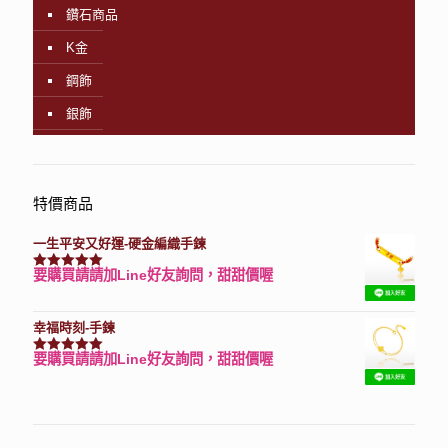
鑽石商品
K金
鋼飾
銀飾
特價商品
一生平安又好運-硬金編織手鍊
要購買請請加Line好友詢問，甜甜價喔
評分
7740
滿分 5
幸福時刻-手鍊
要購買請請加Line好友詢問，甜甜價喔
評分
3150
滿分 5