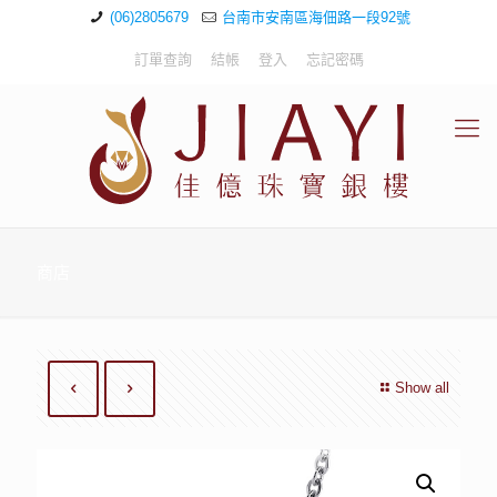
(06)2805679
台南市安南區海佃路一段92號
訂單查詢
結帳
登入
忘記密碼
商店
Show all