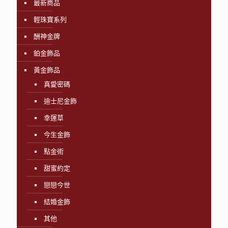
最新商品
輕珠寶系列
酬神金牌
鉑金飾品
黃金飾品
真愛密碼
迪士尼金飾
幸運草
今生金飾
點金術
甜蜜約定
戀戀今世
結婚金飾
其他