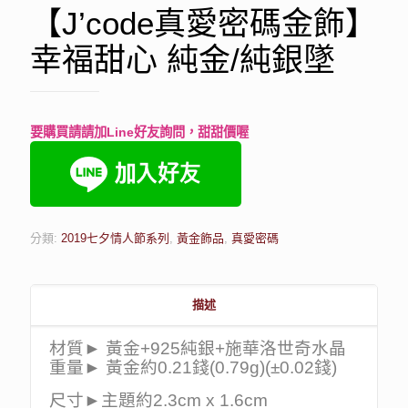
【J’code真愛密碼金飾】
幸福甜心 純金/純銀墜
要購買請請加Line好友詢問，甜甜價喔
分類:
2019七夕情人節系列
,
黃金飾品
,
真愛密碼
描述
材質► 黃金+925純銀+施華洛世奇水晶
重量► 黃金約0.21錢(0.79g)(±0.02錢)
尺寸►主題約2.3cm x 1.6cm