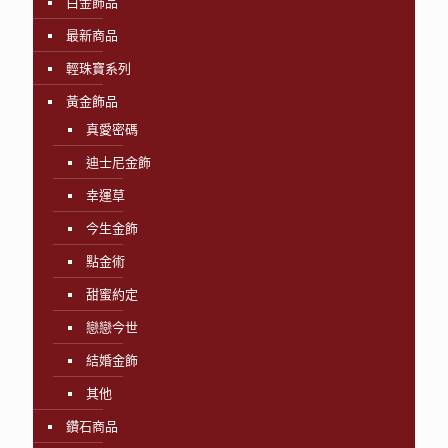
白金飾品
最新商品
輕珠寶系列
黃金飾品
真愛密碼
迪士尼金飾
幸運草
今生金飾
點金術
甜蜜約定
戀戀今世
結婚金飾
其他
鑽石商品