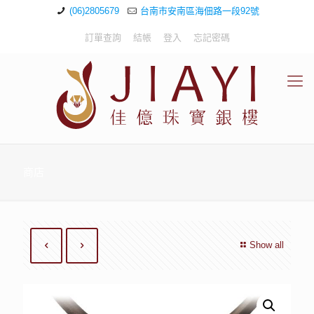
(06)2805679
台南市安南區海佃路一段92號
訂單查詢
結帳
登入
忘記密碼
商店
Show all