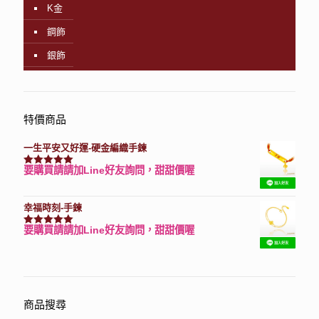
K金
鋼飾
銀飾
特價商品
一生平安又好運-硬金編織手鍊
要購買請請加Line好友詢問，甜甜價喔
評分
7740
滿分 5
幸福時刻-手鍊
要購買請請加Line好友詢問，甜甜價喔
評分
3150
滿分 5
商品搜尋