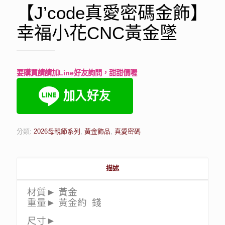
【J’code真愛密碼金飾】
幸福小花CNC黃金墜
要購買請請加Line好友詢問，甜甜價喔
分類:
2026母親節系列
,
黃金飾品
,
真愛密碼
描述
材質► 黃金
重量► 黃金約 錢
尺寸►