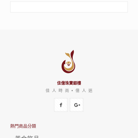
佳億珠寶銀樓
佳 人 時 尚 • 億 人 迷
熱門商品分類