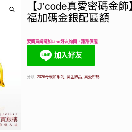
【J’code真愛密碼金
福加碼金銀配匾額
要購買請請加Line好友詢問，甜甜價喔
分類:
2026母親節系列
,
黃金飾品
,
真愛密碼