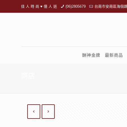
佳 人 時 尚 ♥ 億 人 迷
(06)2805679
台南市安南區海佃路
酬神金牌
最新商品
商店