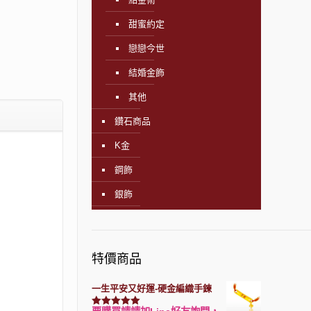
甜蜜約定
戀戀今世
結婚金飾
其他
鑽石商品
K金
鋼飾
銀飾
特價商品
一生平安又好運-硬金編織手鍊