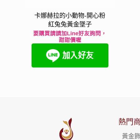
卡娜赫拉的小動物-開心粉
紅兔兔黃金墜子
要購買請請加Line好友詢問，
甜甜價喔
熱門
黃金