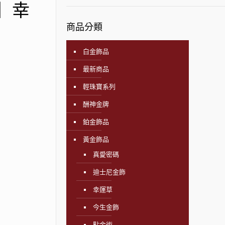
飾】幸
商品分類
白金飾品
最新商品
輕珠寶系列
酬神金牌
鉑金飾品
黃金飾品
真愛密碼
迪士尼金飾
幸運草
今生金飾
點金術