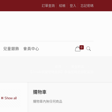
訂單查詢
結帳
登入
忘記密碼
0
兒童銀飾
會員中心
首頁
黃金飾品
【J’code真愛密碼金飾】幸福加碼金銀配匾額
購物車
Show all
購物車內無任何商品