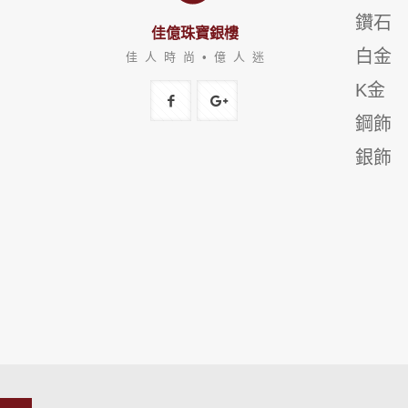
鑽石
佳億珠寶銀樓
白金
佳 人 時 尚 • 億 人 迷
K金
鋼飾
銀飾