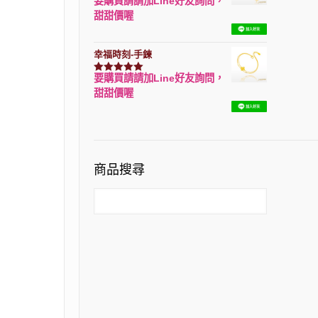
要購買請請加Line好友詢問，
評分
7740
滿分 5
甜甜價喔
幸福時刻-手鍊
要購買請請加Line好友詢問，
評分
3150
滿分 5
甜甜價喔
商品搜尋