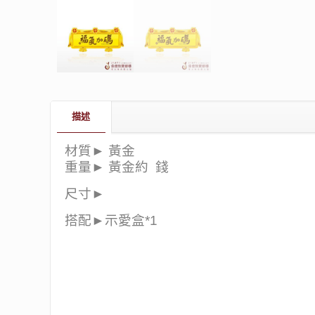
描述
材質► 黃金
重量► 黃金約 錢
尺寸►
搭配►示愛盒*1