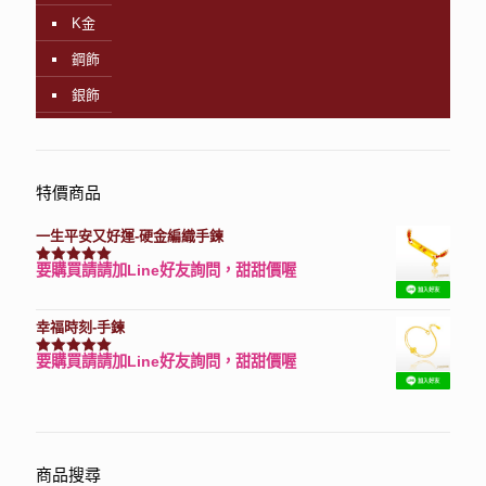
K金
鋼飾
銀飾
特價商品
一生平安又好運-硬金編織手鍊
要購買請請加Line好友詢問，甜甜價喔
評分
7740
滿分 5
幸福時刻-手鍊
要購買請請加Line好友詢問，甜甜價喔
評分
3150
滿分 5
商品搜尋