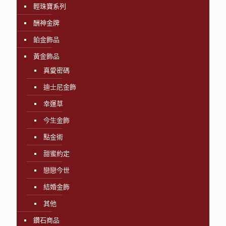
輕珠寶系列
酬神金牌
鉑金飾品
黃金飾品
真愛密碼
迪士尼金飾
幸運草
今生金飾
點金術
甜蜜約定
戀戀今世
結婚金飾
其他
鑽石商品