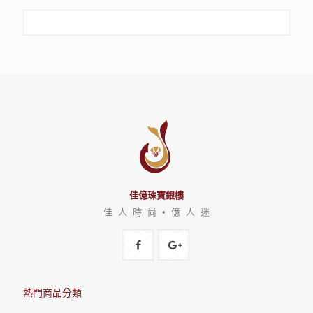
佳億珠寶銀樓
佳 人 時 尚 • 億 人 迷
熱門商品分類