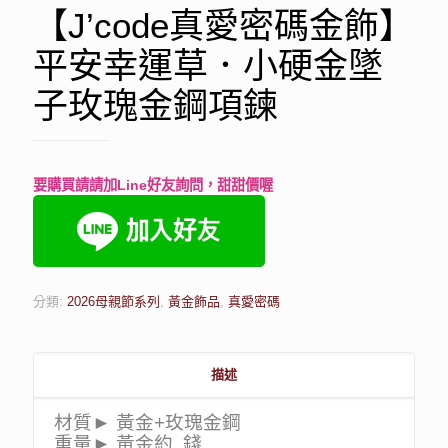
【J’code真愛密碼金飾】
平安幸運草．小硬金墜
子玫瑰金鋼項鍊
要購買請請加Line好友詢問，甜甜價喔
分類:
2026母親節系列
,
黃金飾品
,
真愛密碼
描述
材質► 黃金+玫瑰金鋼
重量► 黃金約 錢