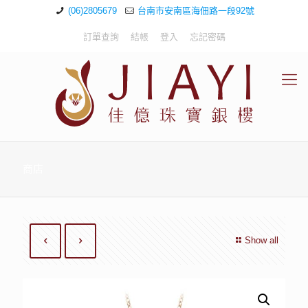
(06)2805679
台南市安南區海佃路一段92號
訂單查詢
結帳
登入
忘記密碼
商店
Show all