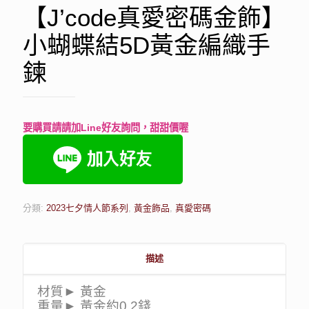
【J’code真愛密碼金飾】
小蝴蝶結5D黃金編織手
鍊
要購買請請加Line好友詢問，甜甜價喔
分類:
2023七夕情人節系列
,
黃金飾品
,
真愛密碼
描述
材質► 黃金
重量► 黃金約0.2錢