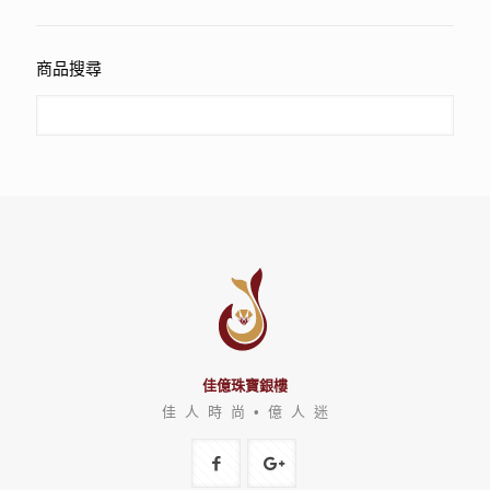
商品搜尋
佳億珠寶銀樓
佳 人 時 尚 • 億 人 迷