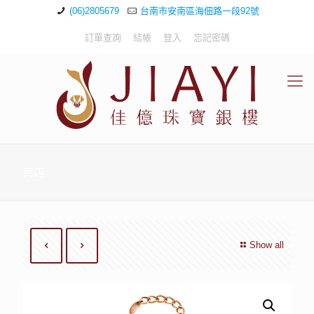
(06)2805679
台南市安南區海佃路一段92號
訂單查詢
結帳
登入
忘記密碼
商店
Show all