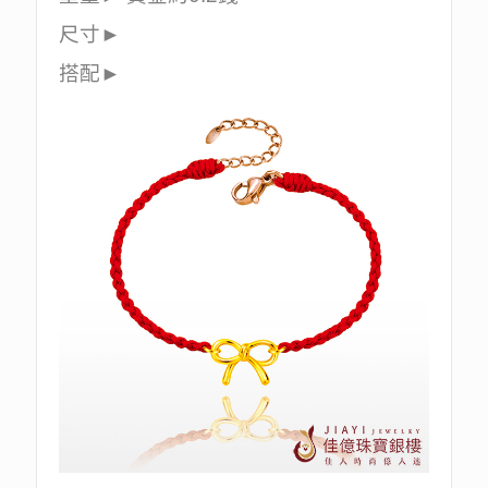
尺寸►
搭配►