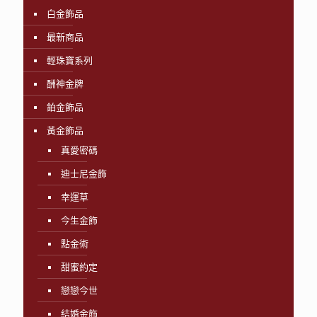
白金飾品
最新商品
輕珠寶系列
酬神金牌
鉑金飾品
黃金飾品
真愛密碼
迪士尼金飾
幸運草
今生金飾
點金術
甜蜜約定
戀戀今世
結婚金飾