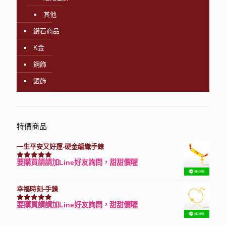
其他
鑽石商品
K金
鋼飾
銀飾
特價商品
一生平安又好運-硬金編織手鍊
要購買請請加Line好友詢問，甜甜價喔
評分
7740
滿分 5
幸福時刻-手鍊
要購買請請加Line好友詢問，甜甜價喔
評分
3150
滿分 5