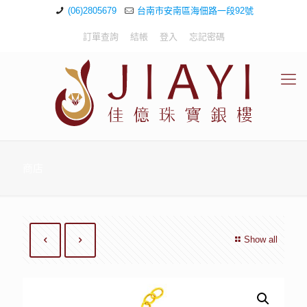
(06)2805679
台南市安南區海佃路一段92號
訂單查詢
結帳
登入
忘記密碼
商店
Show all