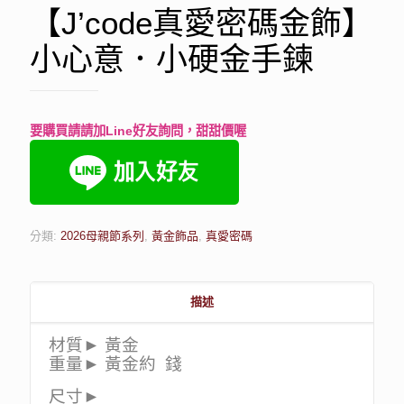
【J’code真愛密碼金飾】
小心意．小硬金手鍊
要購買請請加Line好友詢問，甜甜價喔
分類:
2026母親節系列
,
黃金飾品
,
真愛密碼
描述
材質► 黃金
重量► 黃金約 錢
尺寸►