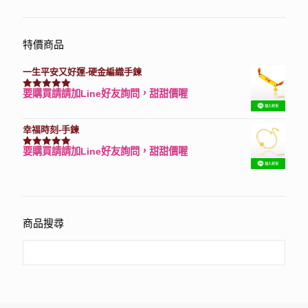
特價商品
一生平安又好運-硬金編織手鍊
要購買請請加Line好友詢問，甜甜價喔
評分
7740
滿分 5
幸福時刻-手鍊
要購買請請加Line好友詢問，甜甜價喔
評分
3150
滿分 5
商品搜尋