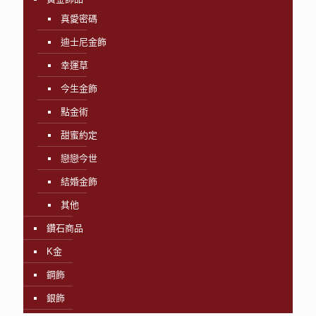
真愛密碼
迪士尼金飾
幸運草
今生金飾
點金術
甜蜜約定
戀戀今世
結婚金飾
其他
鑽石商品
K金
鋼飾
銀飾