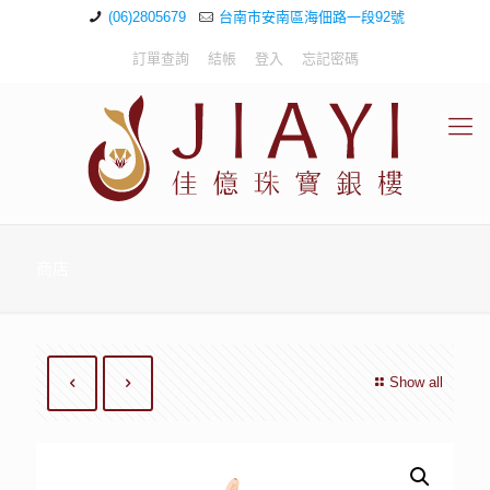
(06)2805679
台南市安南區海佃路一段92號
訂單查詢
結帳
登入
忘記密碼
商店
Show all