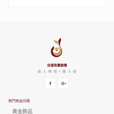
佳億珠寶銀樓
佳 人 時 尚 • 億 人 迷
熱門商品分類
黃金飾品