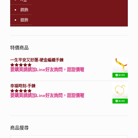
鋼飾
銀飾
特價商品
一生平安又好運-硬金編織手鍊
要購買請請加Line好友詢問，甜甜價喔
評分
7740
滿分 5
幸福時刻-手鍊
要購買請請加Line好友詢問，甜甜價喔
評分
3150
滿分 5
商品搜尋