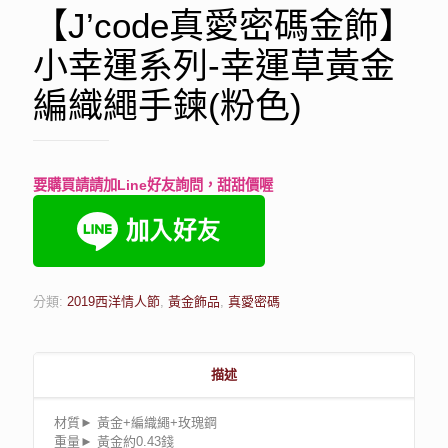
【J’code真愛密碼金飾】
小幸運系列-幸運草黃金
編織繩手鍊(粉色)
要購買請請加Line好友詢問，甜甜價喔
分類:
2019西洋情人節
,
黃金飾品
,
真愛密碼
描述
材質► 黃金+編織繩+玫瑰鋼
重量► 黃金約0.43錢