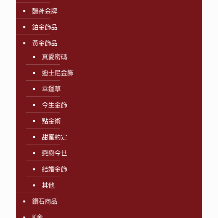
酬神金牌
鉑金飾品
黃金飾品
真愛密碼
迪士尼金飾
幸運草
今生金飾
點金術
甜蜜約定
戀戀今世
結婚金飾
其他
鑽石商品
K金