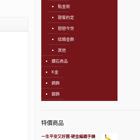
點金術
甜蜜約定
戀戀今世
結婚金飾
其他
鑽石商品
K金
鋼飾
銀飾
特價商品
一生平安又好運-硬金編織手鍊