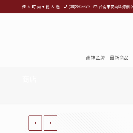
佳 人 時 尚 ♥ 億 人 迷
(06)2805679
台南市安南區海佃路
酬神金牌
最新商品
商店