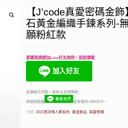
【J’code真愛密碼金
石黃金編織手鍊系列-
願粉紅款
要購買請請加Line好友詢問，甜甜價喔
金價每日浮動，故無法呈現價格，
詢價請點選
或來電06-2805679。
分類:
2021西洋情人節系列
,
黃金飾品
,
真愛密碼