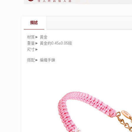
描述
材質► 黃金
重量► 黃金約
0.45±0.05
錢
尺寸►
搭配► 編織手鍊