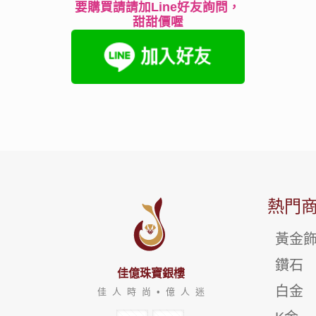
要購買請請加Line好友詢問，
甜甜價喔
熱門
黃金
鑽石
佳億珠寶銀樓
白金
佳 人 時 尚 • 億 人 迷