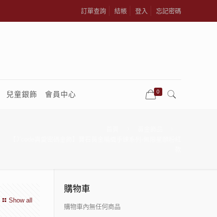
訂單查詢
結帳
登入
忘記密碼
0
兒童銀飾
會員中心
首頁
黃金飾品
【J’code真愛密碼金飾】寶石黃金編織手鍊系列-無限星願粉紅
款
購物車
Show all
購物車內無任何商品