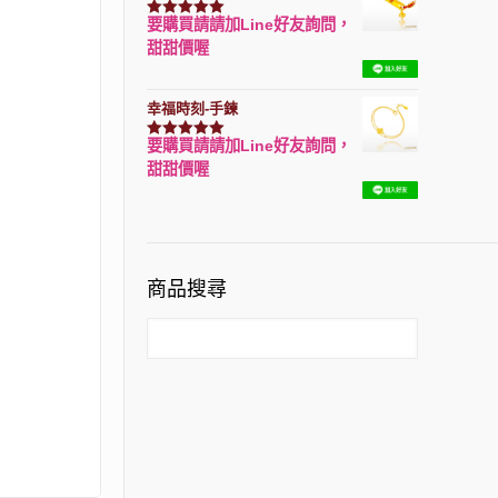
要購買請請加Line好友詢問，
評分
7740
滿分 5
甜甜價喔
幸福時刻-手鍊
要購買請請加Line好友詢問，
評分
3150
滿分 5
甜甜價喔
商品搜尋