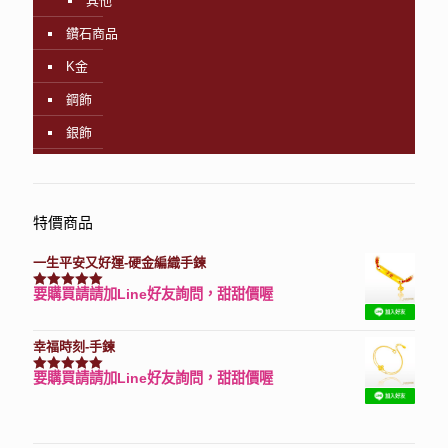
其他
鑽石商品
K金
鋼飾
銀飾
特價商品
一生平安又好運-硬金編織手鍊
要購買請請加Line好友詢問，甜甜價喔
評分
7740
滿分 5
幸福時刻-手鍊
要購買請請加Line好友詢問，甜甜價喔
評分
3150
滿分 5