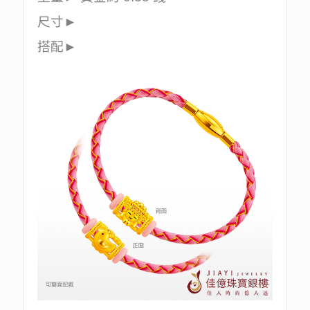
尺寸►
搭配►