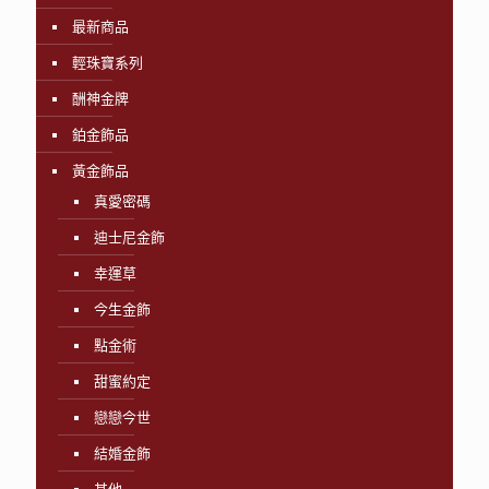
最新商品
輕珠寶系列
酬神金牌
鉑金飾品
黃金飾品
真愛密碼
迪士尼金飾
幸運草
今生金飾
點金術
甜蜜約定
戀戀今世
結婚金飾