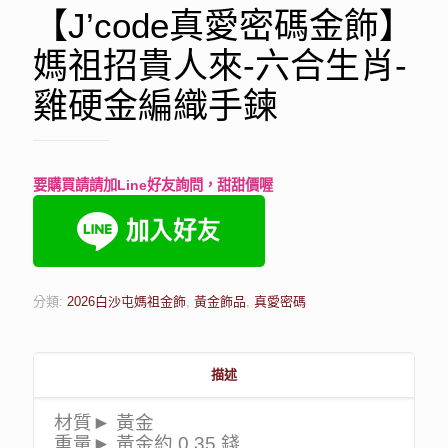
【J’code真愛密碼金飾】
媽祖招貴人來-六合生肖-
雞硬金編織手鍊
要購買請請加Line好友詢問，甜甜價喔
分類:
2026白沙屯媽祖金飾
,
黃金飾品
,
真愛密碼
描述
材質► 黃金
重量► 黃金約 0.35 錢