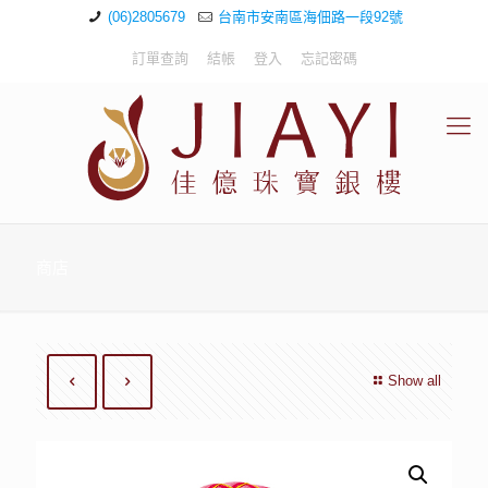
(06)2805679
台南市安南區海佃路一段92號
訂單查詢
結帳
登入
忘記密碼
商店
Show all