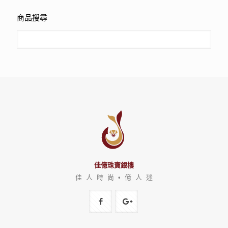
商品搜尋
佳億珠寶銀樓
佳 人 時 尚 • 億 人 迷