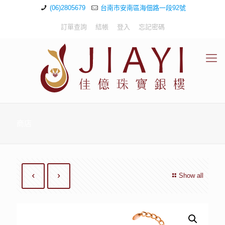
(06)2805679
台南市安南區海佃路一段92號
訂單查詢
結帳
登入
忘記密碼
商店
Show all