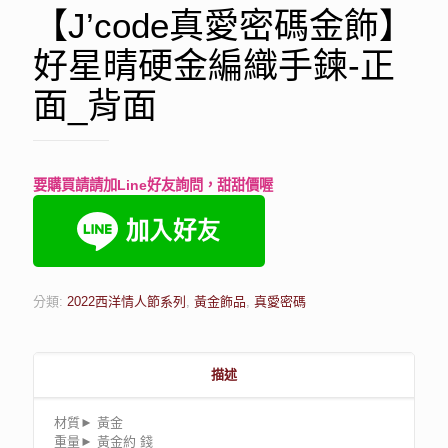
【J’code真愛密碼金飾】
好星晴硬金編織手鍊-正
面_背面
要購買請請加Line好友詢問，甜甜價喔
分類:
2022西洋情人節系列
,
黃金飾品
,
真愛密碼
描述
材質► 黃金
重量► 黃金約 錢