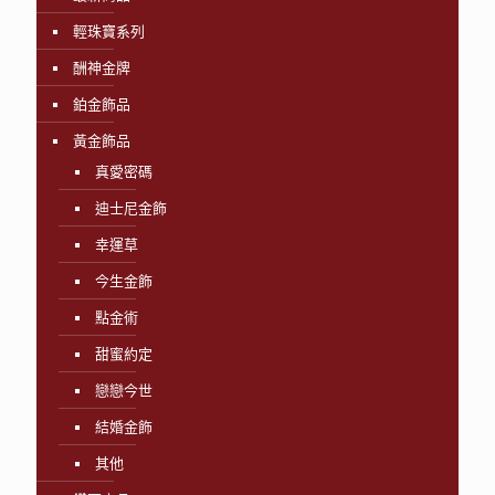
輕珠寶系列
酬神金牌
鉑金飾品
黃金飾品
真愛密碼
迪士尼金飾
幸運草
今生金飾
點金術
甜蜜約定
戀戀今世
結婚金飾
其他