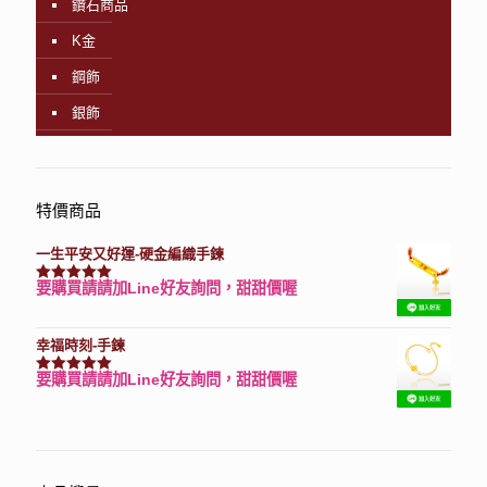
鑽石商品
K金
鋼飾
銀飾
特價商品
一生平安又好運-硬金編織手鍊
要購買請請加Line好友詢問，甜甜價喔
評分
7740
滿分 5
幸福時刻-手鍊
要購買請請加Line好友詢問，甜甜價喔
評分
3150
滿分 5