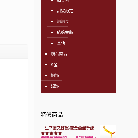
甜蜜約定
戀戀今世
結婚金飾
其他
鑽石商品
K金
鋼飾
銀飾
特價商品
一生平安又好運-硬金編織手鍊