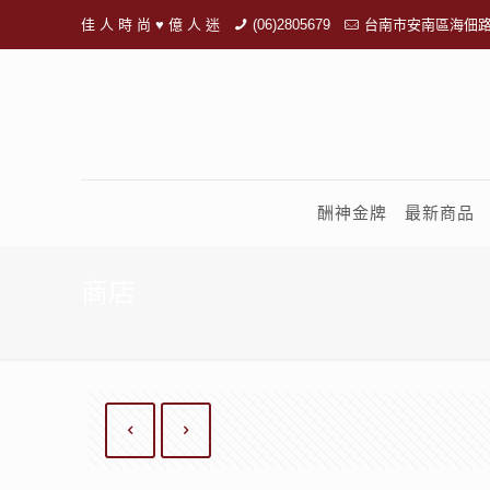
佳 人 時 尚 ♥ 億 人 迷
(06)2805679
台南市安南區海佃路
酬神金牌
最新商品
商店