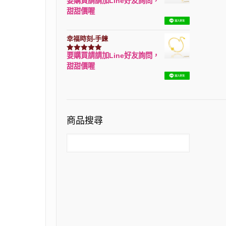
要購買請請加Line好友詢問，
評分
7740
滿分 5
甜甜價喔
幸福時刻-手鍊
要購買請請加Line好友詢問，
評分
3150
滿分 5
甜甜價喔
商品搜尋