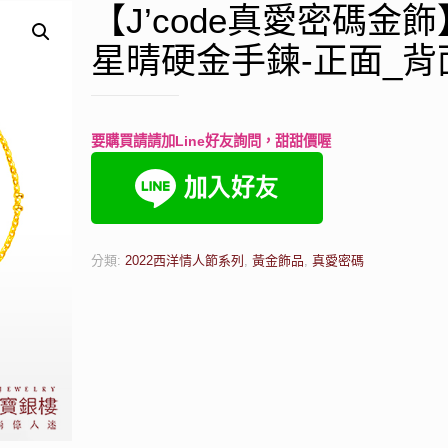
【J’code真愛密碼金
星晴硬金手鍊-正面_背
要購買請請加Line好友詢問，甜甜價喔
分類:
2022西洋情人節系列
,
黃金飾品
,
真愛密碼