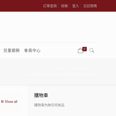
訂單查詢
結帳
登入
忘記密碼
0
兒童銀飾
會員中心
首頁
黃金飾品
【J’code真愛密碼金飾】好星晴硬金手鍊-正面_背面
購物車
Show all
購物車內無任何商品