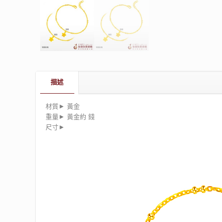
描述
材質► 黃金
重量► 黃金約 錢
尺寸►