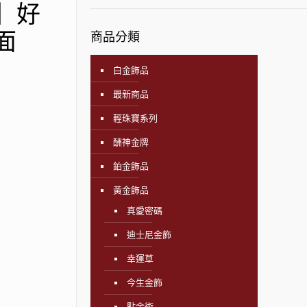
飾】好
面
商品分類
白金飾品
最新商品
輕珠寶系列
酬神金牌
鉑金飾品
黃金飾品
真愛密碼
迪士尼金飾
幸運草
今生金飾
點金術