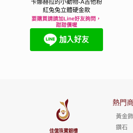
卡娜赫拉的小動物-A吉他粉
紅兔兔立體硬金款
要購買請請加Line好友詢問，
甜甜價喔
熱門
黃金
鑽石
佳億珠寶銀樓