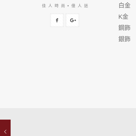
白金
佳 人 時 尚 • 億 人 迷
K金
鋼飾
銀飾