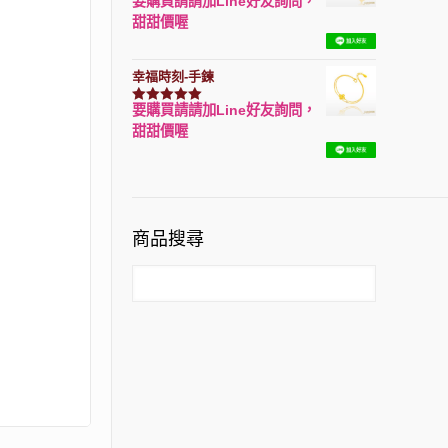
要購買請請加Line好友詢問，
評分
7740
滿分 5
甜甜價喔
幸福時刻-手鍊
要購買請請加Line好友詢問，
評分
3150
滿分 5
甜甜價喔
商品搜尋