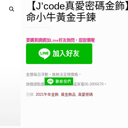
【J’code真愛密碼金
命小牛黃金手鍊
要購買請請加Line好友詢問，甜甜價喔
金價每日浮動，故無法呈現價格，
詢價請點選
或來電06-2805679。
分類:
2021牛年金飾
,
黃金飾品
,
真愛密碼