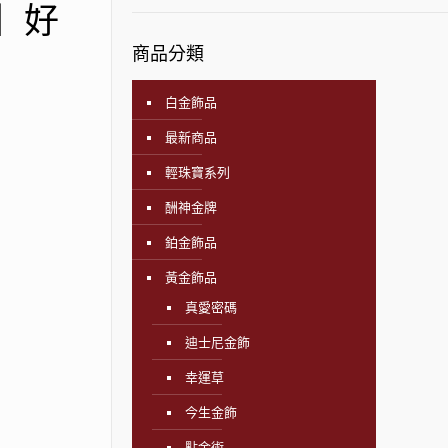
飾】好
商品分類
白金飾品
最新商品
輕珠寶系列
酬神金牌
鉑金飾品
黃金飾品
真愛密碼
迪士尼金飾
幸運草
今生金飾
點金術