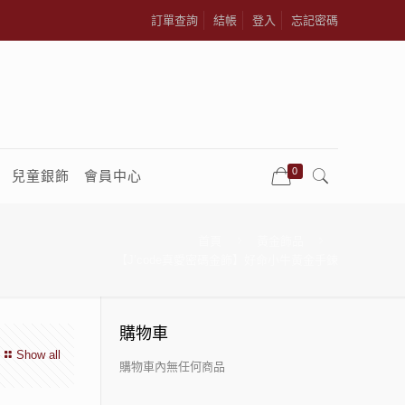
訂單查詢
結帳
登入
忘記密碼
0
兒童銀飾
會員中心
首頁
黃金飾品
【J’code真愛密碼金飾】好命小牛黃金手鍊
購物車
Show all
購物車內無任何商品