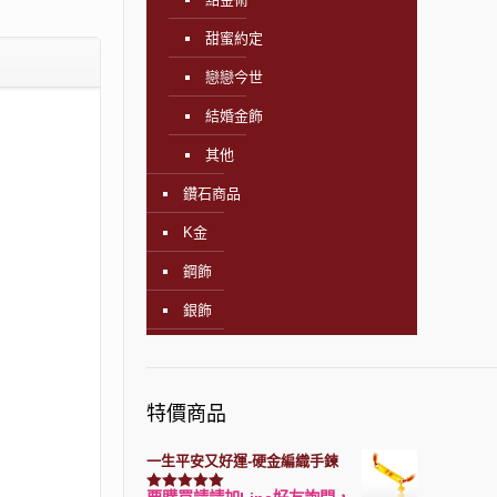
甜蜜約定
戀戀今世
結婚金飾
其他
鑽石商品
K金
鋼飾
銀飾
特價商品
一生平安又好運-硬金編織手鍊