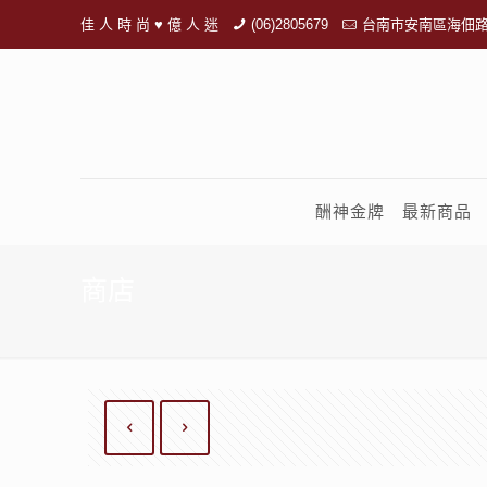
佳 人 時 尚 ♥ 億 人 迷
(06)2805679
台南市安南區海佃路
酬神金牌
最新商品
商店