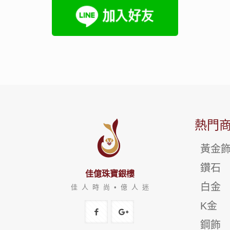
熱門
黃金
鑽石
佳億珠寶銀樓
白金
佳 人 時 尚 • 億 人 迷
K金
鋼飾