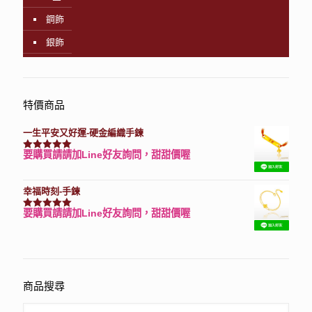
鋼飾
銀飾
特價商品
一生平安又好運-硬金編織手鍊
要購買請請加Line好友詢問，甜甜價喔
評分
7740
滿分 5
幸福時刻-手鍊
要購買請請加Line好友詢問，甜甜價喔
評分
3150
滿分 5
商品搜尋