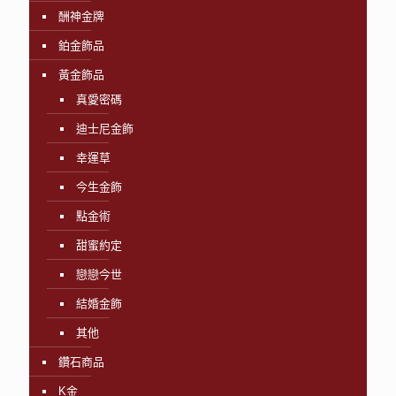
酬神金牌
鉑金飾品
黃金飾品
真愛密碼
迪士尼金飾
幸運草
今生金飾
點金術
甜蜜約定
戀戀今世
結婚金飾
其他
鑽石商品
K金