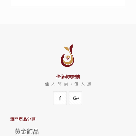
佳億珠寶銀樓
佳 人 時 尚 • 億 人 迷
熱門商品分類
黃金飾品