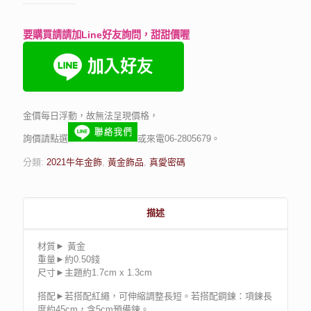
要購買請請加Line好友詢問，甜甜價喔
金價每日浮動，故無法呈現價格，
詢價請點選
或來電06-2805679。
分類:
2021牛年金飾
,
黃金飾品
,
真愛密碼
描述
材質► 黃金
重量►約0.50錢
尺寸►主題約1.7cm x 1.3cm
搭配►若搭配紅繩，可伸縮調整長短。若搭配鋼鍊：項鍊長
度約45cm，含5cm預備鍊。