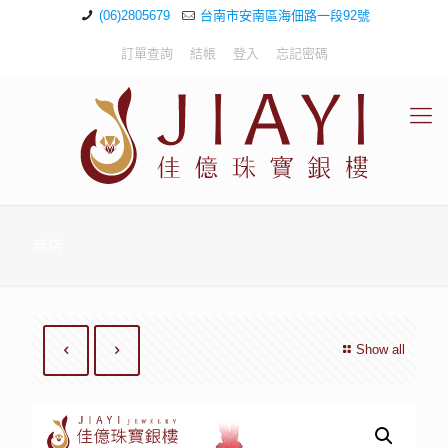
(06)2805679
台南市安南區海佃路一段92號
訂單查詢
結帳
登入
忘記密碼
商店
Show all