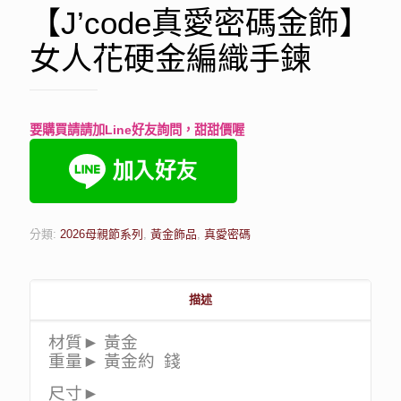
【J’code真愛密碼金飾】
女人花硬金編織手鍊
要購買請請加Line好友詢問，甜甜價喔
分類:
2026母親節系列
,
黃金飾品
,
真愛密碼
描述
材質► 黃金
重量► 黃金約 錢
尺寸►