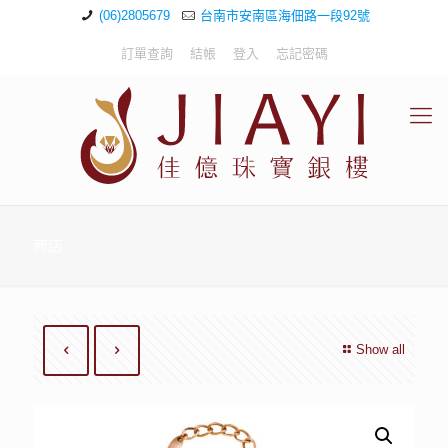
(06)2805679
台南市安南區海佃路一段92號
訂單查詢
結帳
登入
忘記密碼
商店
Show all