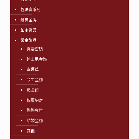
輕珠寶系列
酬神金牌
鉑金飾品
黃金飾品
真愛密碼
迪士尼金飾
幸運草
今生金飾
點金術
甜蜜約定
戀戀今世
結婚金飾
其他