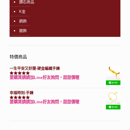
鑽石商品
K金
鋼飾
銀飾
特價商品
一生平安又好運-硬金編織手鍊
要購買請請加Line好友詢問，甜甜價喔
評分
7740
滿分 5
幸福時刻-手鍊
要購買請請加Line好友詢問，甜甜價喔
評分
3150
滿分 5