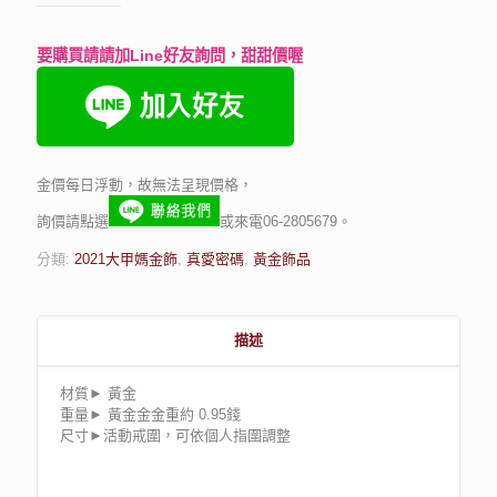
要購買請請加Line好友詢問，甜甜價喔
金價每日浮動，故無法呈現價格，
詢價請點選
或來電06-2805679。
分類:
2021大甲媽金飾
,
真愛密碼
,
黃金飾品
描述
材質► 黃金
重量► 黃金金金重約 0.95錢
尺寸►活動戒圍，可依個人指圍調整