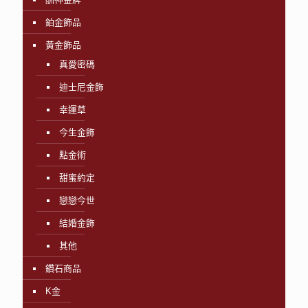
鉑金飾品
黃金飾品
真愛密碼
迪士尼金飾
幸運草
今生金飾
點金術
甜蜜約定
戀戀今世
結婚金飾
其他
鑽石商品
K金