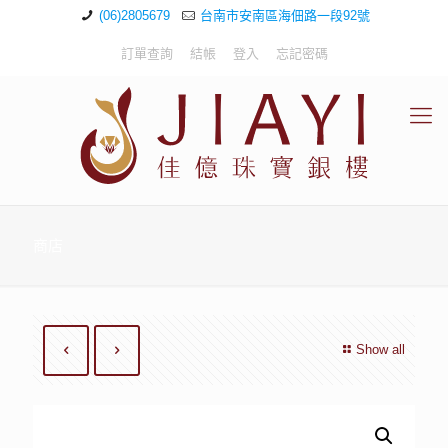
(06)2805679
台南市安南區海佃路一段92號
訂單查詢
結帳
登入
忘記密碼
商店
Show all