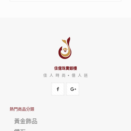
佳億珠寶銀樓
佳 人 時 尚 • 億 人 迷
熱門商品分類
黃金飾品