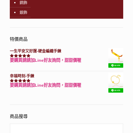
鋼飾
銀飾
特價商品
一生平安又好運-硬金編織手鍊
要購買請請加Line好友詢問，甜甜價喔
評分
7740
滿分 5
幸福時刻-手鍊
要購買請請加Line好友詢問，甜甜價喔
評分
3150
滿分 5
商品搜尋