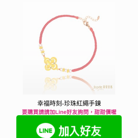
幸福時刻-珍珠紅繩手鍊
要購買請請加Line好友詢問，甜甜價喔