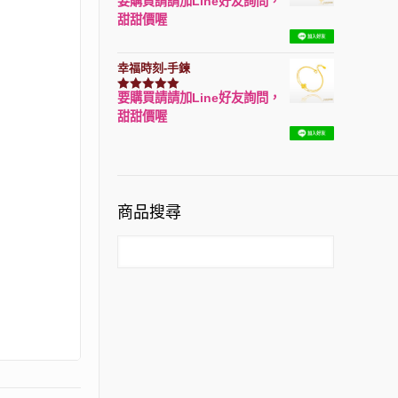
要購買請請加Line好友詢問，
評分
7740
滿分 5
甜甜價喔
幸福時刻-手鍊
要購買請請加Line好友詢問，
評分
3150
滿分 5
甜甜價喔
商品搜尋