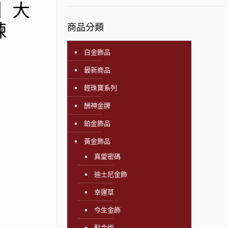
飾】大
鍊
商品分類
白金飾品
最新商品
輕珠寶系列
酬神金牌
鉑金飾品
黃金飾品
真愛密碼
迪士尼金飾
幸運草
今生金飾
點金術