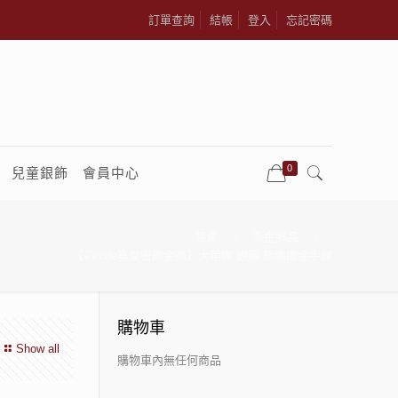
訂單查詢
結帳
登入
忘記密碼
0
兒童銀飾
會員中心
首頁
黃金飾品
【J’code真愛密碼金飾】大甲媽 觀音 鋼編織金手鍊
購物車
Show all
購物車內無任何商品