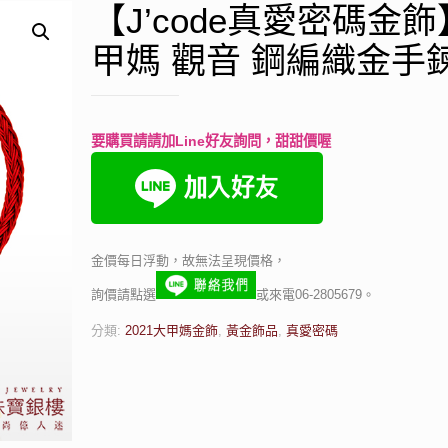
【J’code真愛密碼金
甲媽 觀音 鋼編織金手
要購買請請加Line好友詢問，甜甜價喔
金價每日浮動，故無法呈現價格，
詢價請點選
或來電06-2805679。
分類:
2021大甲媽金飾
,
黃金飾品
,
真愛密碼