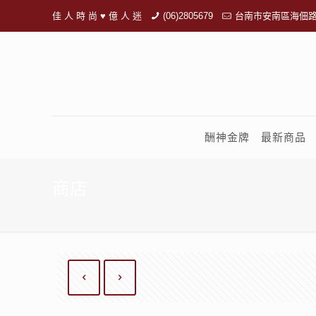
佳 人 時 尚 ♥ 億 人 迷
(06)2805679
台南市安南區海佃路
酬神金牌
最新商品
商店