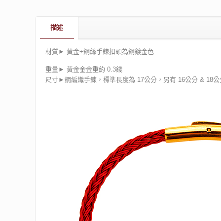
描述
材質► 黃金+鋼絲手鍊扣頭為鋼鍍金色
重量► 黃金金金重約 0.3錢
尺寸►鋼編織手鍊，標準長度為 17公分，另有 16公分 & 18