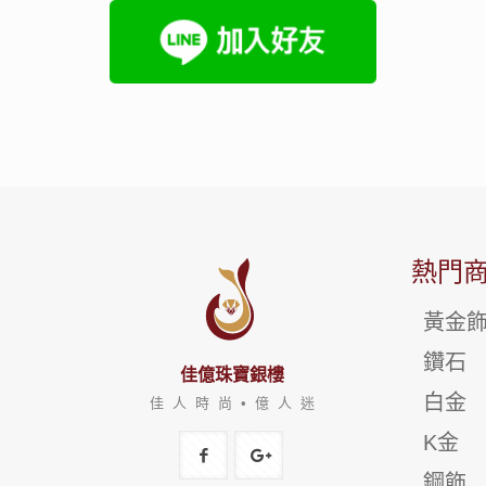
熱門
黃金
鑽石
佳億珠寶銀樓
白金
佳 人 時 尚 • 億 人 迷
K金
鋼飾