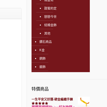
甜蜜約定
戀戀今世
結婚金飾
其他
鑽石商品
K金
鋼飾
銀飾
特價商品
一生平安又好運-硬金編織手鍊