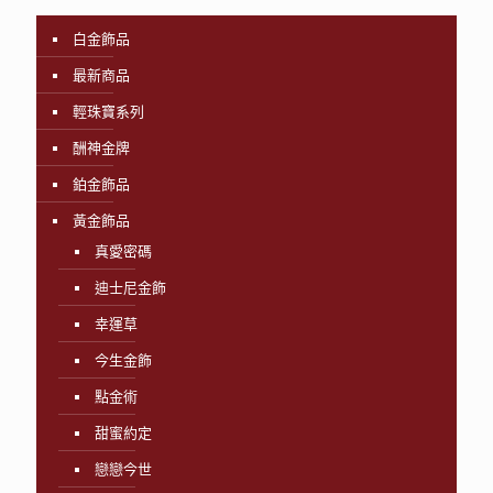
白金飾品
最新商品
輕珠寶系列
酬神金牌
鉑金飾品
黃金飾品
真愛密碼
迪士尼金飾
幸運草
今生金飾
點金術
甜蜜約定
戀戀今世