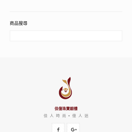
商品搜尋
佳億珠寶銀樓
佳 人 時 尚 • 億 人 迷