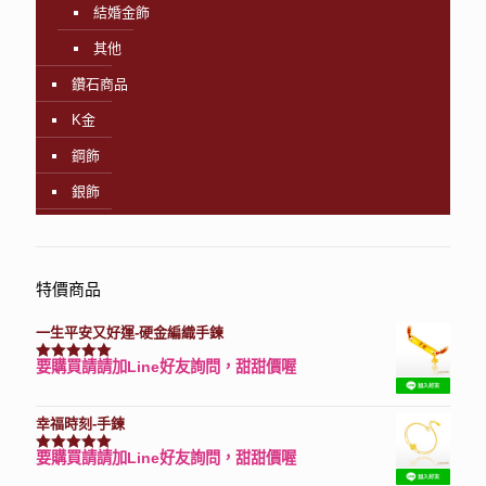
結婚金飾
其他
鑽石商品
K金
鋼飾
銀飾
特價商品
一生平安又好運-硬金編織手鍊
要購買請請加Line好友詢問，甜甜價喔
評分
7740
滿分 5
幸福時刻-手鍊
要購買請請加Line好友詢問，甜甜價喔
評分
3150
滿分 5