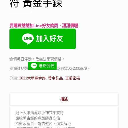
符 黃金手鍊
要購買請請加Line好友詢問，甜甜價喔
金價每日浮動，故無法呈現價格，
詢價請點選
或來電06-2805679。
分類:
2021大甲媽金飾
,
黃金飾品
,
真愛密碼
描述
戴上大甲媽虎爺小神衣平安符
讓咬著古錢的虎爺隨身庇佑
招財添富貴，趨吉避凶，消災解厄