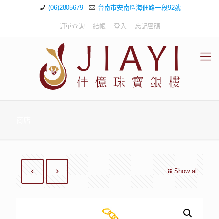
(06)2805679
台南市安南區海佃路一段92號
訂單查詢
結帳
登入
忘記密碼
商店
Show all