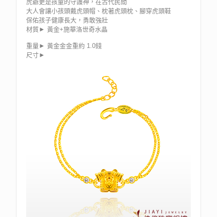
虎爺更是孩童的守護神，在古代民間
大人會讓小孩頭戴虎頭帽、枕著虎頭枕、腳穿虎頭鞋
保佑孩子健康長大，勇敢強壯
材質► 黃金+施華洛世奇水晶
重量► 黃金金金重約 1.0錢
尺寸►