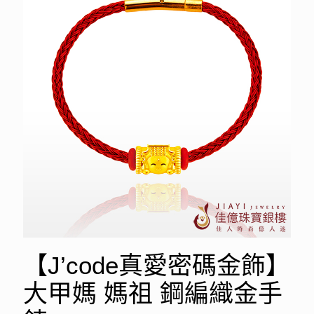
【J’code真愛密碼金飾】
大甲媽 媽祖 鋼編織金手