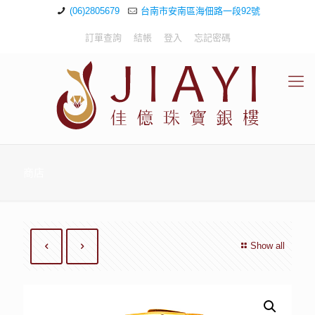
(06)2805679
台南市安南區海佃路一段92號
訂單查詢
結帳
登入
忘記密碼
商店
Show all