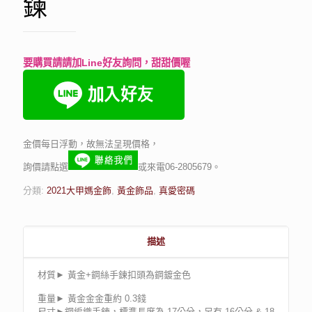
鍊
要購買請請加Line好友詢問，甜甜價喔
金價每日浮動，故無法呈現價格，
詢價請點選
或來電06-2805679。
分類:
2021大甲媽金飾
,
黃金飾品
,
真愛密碼
描述
材質► 黃金+鋼絲手鍊扣頭為鋼鍍金色
重量► 黃金金金重約 0.3錢
尺寸►鋼編織手鍊，標準長度為 17公分，另有 16公分 & 18