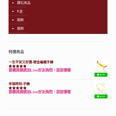
鑽石商品
K金
鋼飾
銀飾
特價商品
一生平安又好運-硬金編織手鍊
要購買請請加Line好友詢問，甜甜價喔
評分
7740
滿分 5
幸福時刻-手鍊
要購買請請加Line好友詢問，甜甜價喔
評分
3150
滿分 5