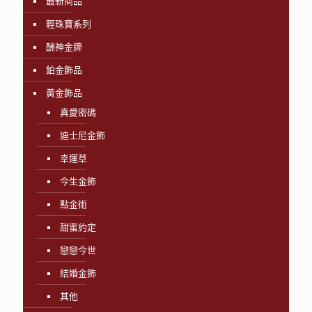
最新商品
輕珠寶系列
酬神金牌
鉑金飾品
黃金飾品
真愛密碼
迪士尼金飾
幸運草
今生金飾
點金術
甜蜜約定
戀戀今世
結婚金飾
其他