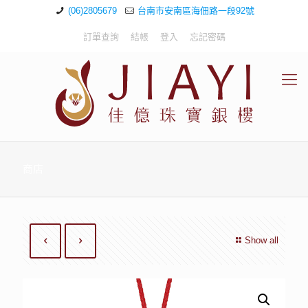
(06)2805679
台南市安南區海佃路一段92號
訂單查詢
結帳
登入
忘記密碼
商店
Show all