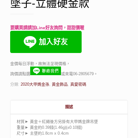
墜子-立體硬金款
要購買請請加Line好友詢問，甜甜價喔
金價每日浮動，故無法呈現價格，
詢價請點選
或來電06-2805679。
分類:
2020大甲媽金孫
,
黃金飾品
,
真愛密碼
描述
材質► 黃金＋紅繩後方另掛有大甲媽金牌吊墜
重量► 黃金約0.39錢(1.46g)(±0.10錢)
尺寸► 主墜約1.8cm x 0.4cm