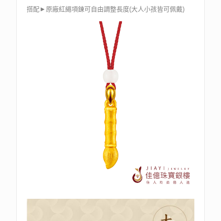
搭配►原廠紅繩項鍊可自由調整長度(大人小孩皆可佩戴)