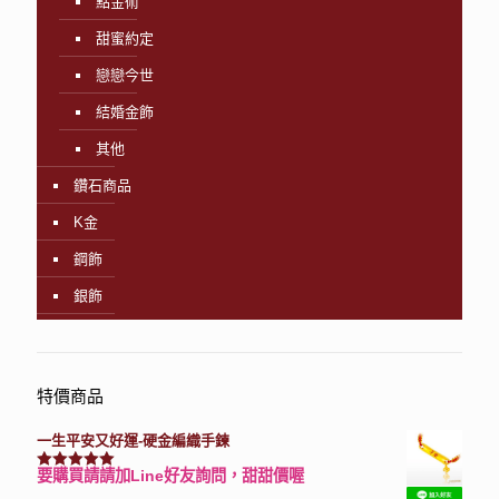
點金術
甜蜜約定
戀戀今世
結婚金飾
其他
鑽石商品
K金
鋼飾
銀飾
特價商品
一生平安又好運-硬金編織手鍊
要購買請請加Line好友詢問，甜甜價喔
評分
7740
滿分 5