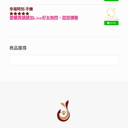
幸福時刻-手鍊
要購買請請加Line好友詢問，甜甜價喔
評分
3150
滿分 5
商品搜尋