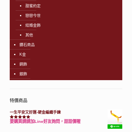
甜蜜約定
戀戀今世
結婚金飾
其他
鑽石商品
K金
鋼飾
銀飾
特價商品
一生平安又好運-硬金編織手鍊
要購買請請加Line好友詢問，甜甜價喔
評分
7740
滿分 5