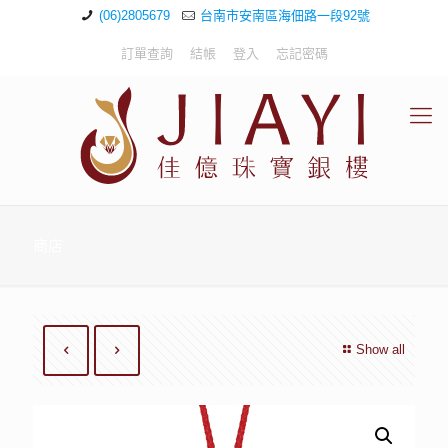
(06)2805679
台南市安南區海佃路一段92號
訂單查詢
結帳
登入
忘記密碼
商店
Show all