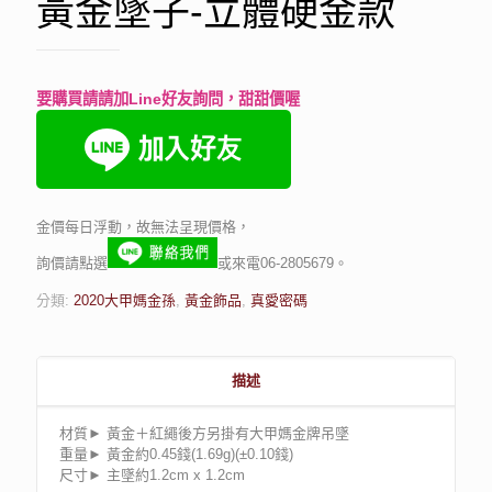
黃金墜子-立體硬金款
要購買請請加Line好友詢問，甜甜價喔
金價每日浮動，故無法呈現價格，
詢價請點選
或來電06-2805679。
分類:
2020大甲媽金孫
,
黃金飾品
,
真愛密碼
描述
材質► 黃金＋紅繩後方另掛有大甲媽金牌吊墜
重量► 黃金約0.45錢(1.69g)(±0.10錢)
尺寸► 主墜約1.2cm x 1.2cm