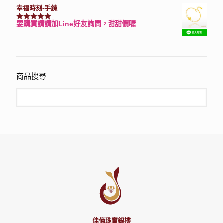
幸福時刻-手鍊
要購買請請加Line好友詢問，甜甜價喔
評分
3150
滿分 5
商品搜尋
佳億珠寶銀樓