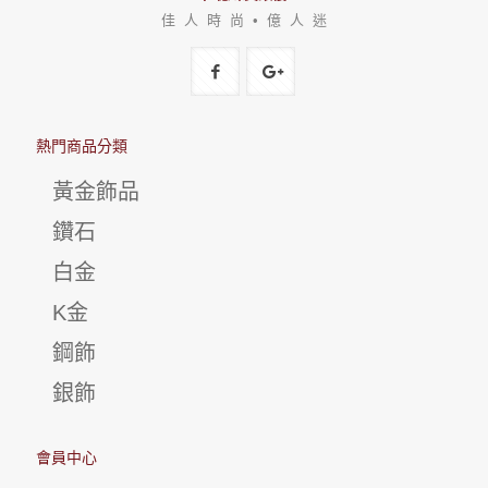
佳 人 時 尚 • 億 人 迷
熱門商品分類
黃金飾品
鑽石
白金
K金
鋼飾
銀飾
會員中心