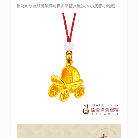
搭配►原廠紅繩項鍊可自由調整長度(大人小孩皆可佩戴)