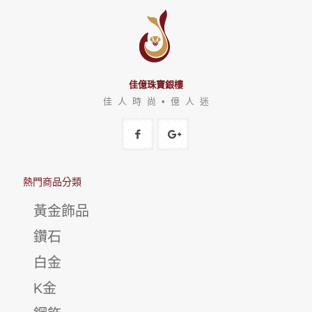
佳億珠寶銀樓
佳 人 時 尚 • 億 人 迷
熱門商品分類
黃金飾品
鑽石
白金
K金