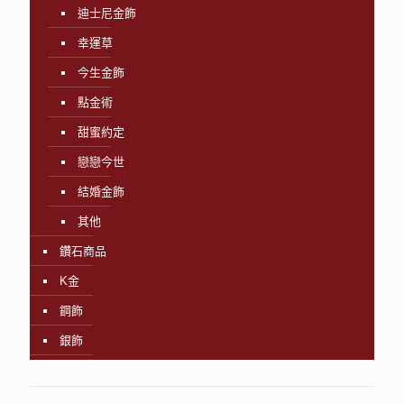
迪士尼金飾
幸運草
今生金飾
點金術
甜蜜約定
戀戀今世
結婚金飾
其他
鑽石商品
K金
鋼飾
銀飾