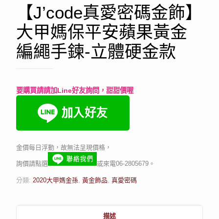
【J’code真愛密碼金飾】
大甲媽保平安蘋果黃金
編繩手鍊-立體硬金款
要購買請請加Line好友詢問，甜甜價喔
金價每日浮動，故無法呈現價格，
詢價請點選
或來電06-2805679。
分類:
2020大甲媽金孫
,
黃金飾品
,
真愛密碼
描述