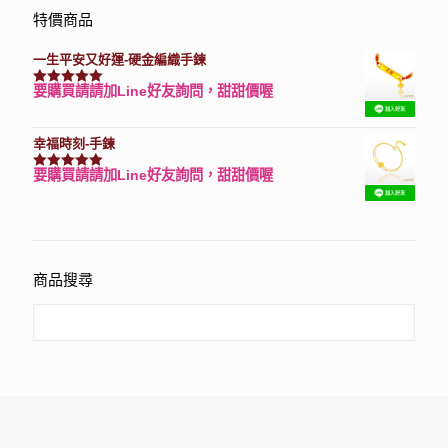
特價商品
一生平安又好運-硬金編織手鍊
要購買請請加Line好友詢問，甜甜價喔
評分
7740
滿分 5
幸福時刻-手鍊
要購買請請加Line好友詢問，甜甜價喔
評分
3150
滿分 5
商品搜尋