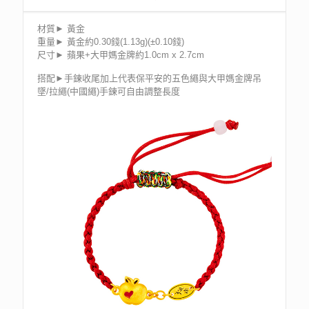
材質► 黃金
重量► 黃金約0.30錢(1.13g)(±0.10錢)
尺寸► 蘋果+大甲媽金牌約1.0cm x 2.7cm
搭配►手鍊收尾加上代表保平安的五色繩與大甲媽金牌吊
墜/拉繩(中國繩)手鍊可自由調整長度