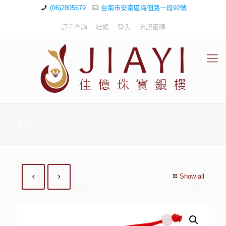
(06)2805679
台南市安南區海佃路一段92號
訂單查詢
結帳
登入
忘記密碼
商店
Show all