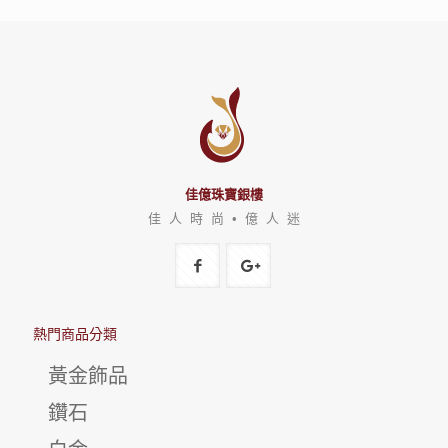
佳億珠寶銀樓
佳 人 時 尚 • 億 人 迷
熱門商品分類
黃金飾品
鑽石