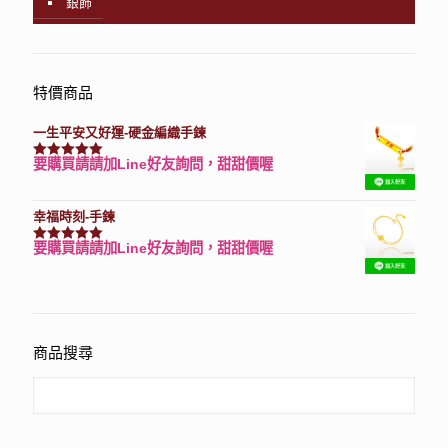
銀飾
特價商品
一生平安又好運-硬金編織手鍊
要購買請請加Line好友詢問，甜甜價喔
評分
7740
滿分 5
幸福時刻-手鍊
要購買請請加Line好友詢問，甜甜價喔
評分
3150
滿分 5
商品搜尋