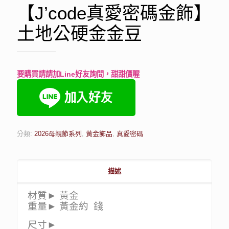
【J’code真愛密碼金飾】
土地公硬金金豆
要購買請請加Line好友詢問，甜甜價喔
分類:
2026母親節系列
,
黃金飾品
,
真愛密碼
描述
材質► 黃金
重量► 黃金約 錢
尺寸►