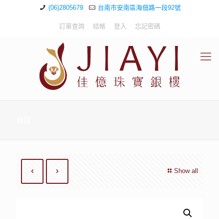
(06)2805679
台南市安南區海佃路一段92號
訂單查詢
結帳
登入
忘記密碼
商店
Show all