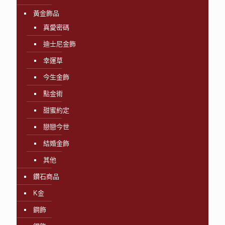
黃金飾品
真愛密碼
迪士尼金飾
幸運草
今生金飾
點金術
甜蜜約定
戀戀今世
結婚金飾
其他
鑽石商品
K金
鋼飾