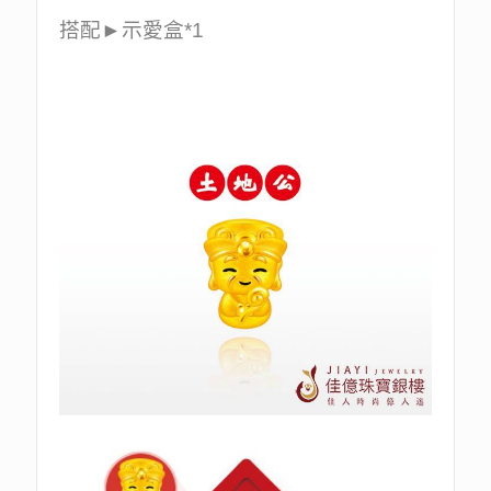
搭配►示愛盒*1