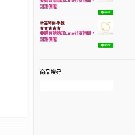
要購買請請加Line好友詢問，
評分
7740
滿分 5
甜甜價喔
幸福時刻-手鍊
要購買請請加Line好友詢問，
評分
3150
滿分 5
甜甜價喔
商品搜尋