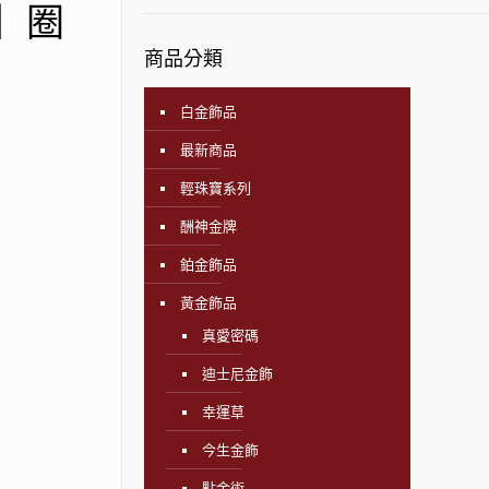
飾】圈
商品分類
白金飾品
最新商品
輕珠寶系列
酬神金牌
鉑金飾品
黃金飾品
真愛密碼
迪士尼金飾
幸運草
今生金飾
點金術