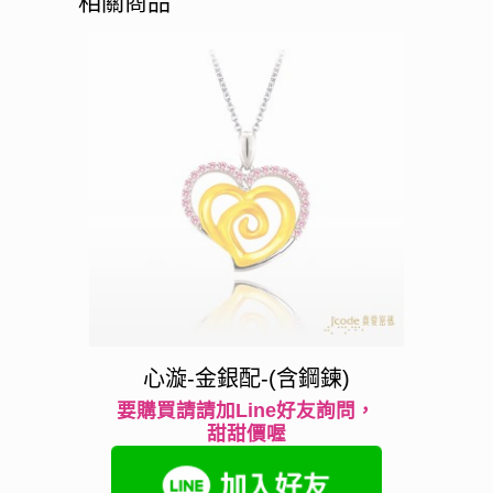
相關商品
心漩-金銀配-(含鋼鍊)
要購買請請加Line好友詢問，
甜甜價喔