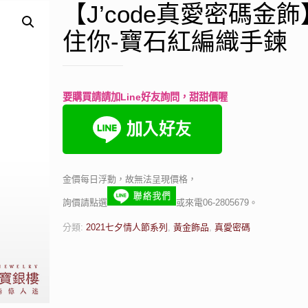
【J’code真愛密碼金
住你-寶石紅編織手鍊
要購買請請加Line好友詢問，甜甜價喔
金價每日浮動，故無法呈現價格，
詢價請點選
或來電06-2805679。
分類:
2021七夕情人節系列
,
黃金飾品
,
真愛密碼