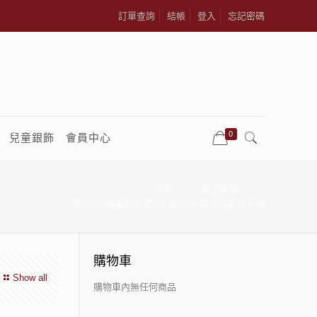
訂單查詢
結帳
登入
忘記密碼
0
兒童銀飾
會員中心
首頁
黃金飾品
【J’code真愛密碼金飾】圈住你-寶石紅編織手鍊
購物車
Show all
購物車內無任何商品