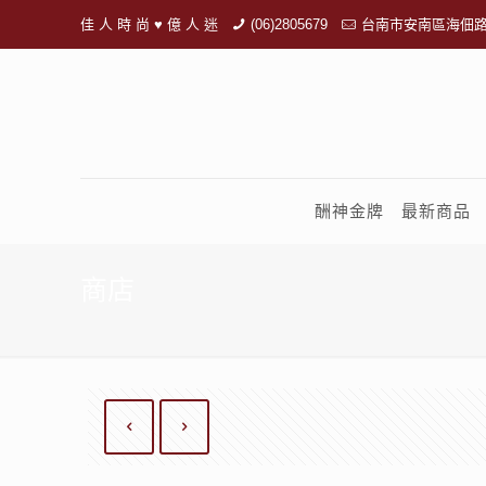
佳 人 時 尚 ♥ 億 人 迷
(06)2805679
台南市安南區海佃路
酬神金牌
最新商品
商店