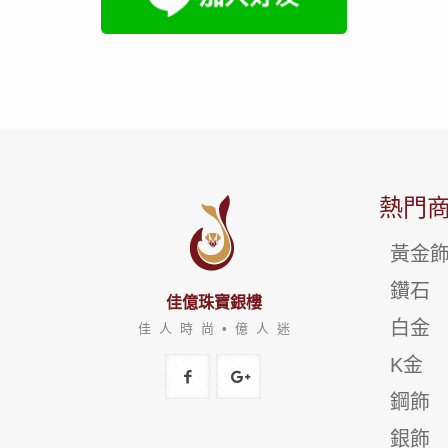
熱門
黃金
鑽石
佳億珠寶銀樓
白金
佳 人 時 尚 • 億 人 迷
K金
鋼飾
銀飾