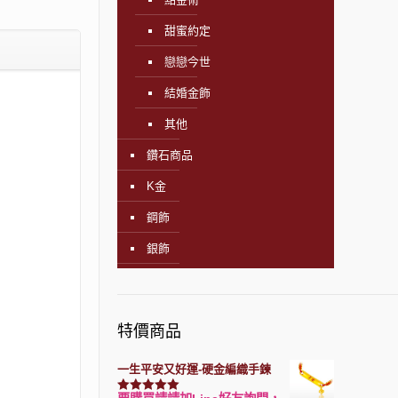
甜蜜約定
戀戀今世
結婚金飾
其他
鑽石商品
K金
鋼飾
銀飾
特價商品
一生平安又好運-硬金編織手鍊