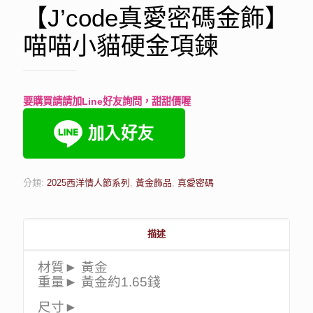
【J’code真愛密碼金飾】
喵喵小貓硬金項鍊
要購買請請加Line好友詢問，甜甜價喔
分類:
2025西洋情人節系列
,
黃金飾品
,
真愛密碼
描述
材質► 黃金
重量► 黃金約1.65錢
尺寸►