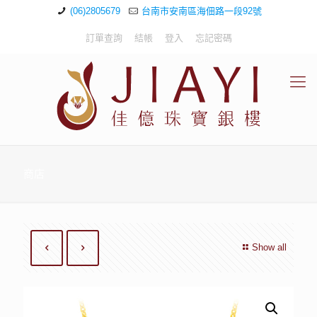
(06)2805679
台南市安南區海佃路一段92號
訂單查詢
結帳
登入
忘記密碼
商店
Show all