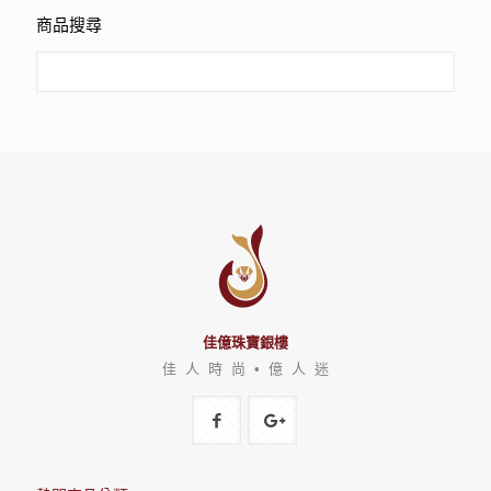
商品搜尋
佳億珠寶銀樓
佳 人 時 尚 • 億 人 迷