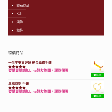
鑽石商品
K金
鋼飾
銀飾
特價商品
一生平安又好運-硬金編織手鍊
要購買請請加Line好友詢問，甜甜價喔
評分
7740
滿分 5
幸福時刻-手鍊
要購買請請加Line好友詢問，甜甜價喔
評分
3150
滿分 5