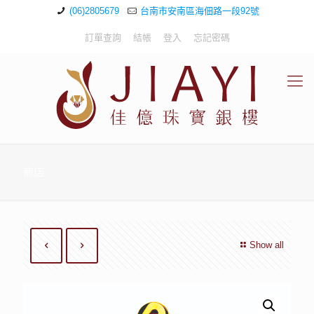
(06)2805679
台南市安南區海佃路一段92號
訂單查詢
結帳
登入
忘記密碼
商店
Show all