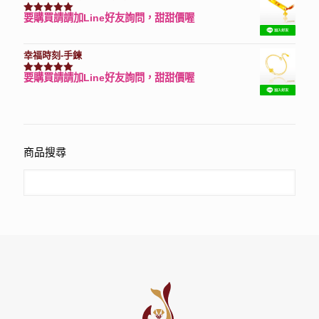
要購買請請加Line好友詢問，甜甜價喔
評分
7740
滿分 5
幸福時刻-手鍊
要購買請請加Line好友詢問，甜甜價喔
評分
3150
滿分 5
商品搜尋