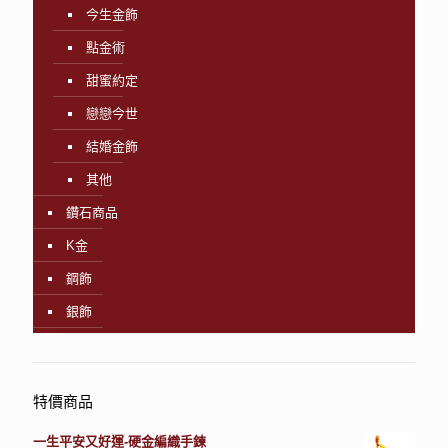
今生金飾
點金術
甜蜜約定
戀戀今世
結婚金飾
其他
鑽石商品
K金
鋼飾
銀飾
特價商品
一生平安又好運-硬金編織手鍊