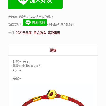
金價每日浮動，故無法呈現價格，
詢價請點選
或來電06-2805679。
分類:
2021母親節
,
黃金飾品
,
真愛密碼
描述
材質► 黃金
重量►金重約0.65錢
尺寸►
搭配►