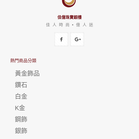
佳億珠寶銀樓
佳 人 時 尚 • 億 人 迷
熱門商品分類
黃金飾品
鑽石
白金
K金
鋼飾
銀飾